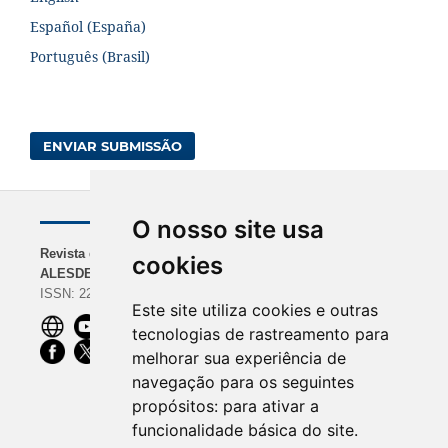
Español (España)
Português (Brasil)
ENVIAR SUBMISSÃO
O nosso site usa
Revista da
NAVEGAÇÃO
INDEXADORES
cookies
ALESDE
Sobre a Revista
BASE | Google Scholar
ISSN: 2238-0000
Diretrizes para
| REDIB
Este site utiliza cookies e outras
Autores
ROAD | Dimensions |
tecnologias de rastreamento para
Equipe Editorial
CiteFactor
melhorar sua experiência de
OpenAIRE |
navegação para os seguintes
ScienceOpen | Ibict
propósitos:
para ativar a
funcionalidade básica do site
.