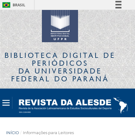
BRASIL
Simplifique!
Comunica BR
Participe
Acesso à informação
Legislação
BIBLIOTECA DIGITAL
DE
Canais
PERIÓDICOS
DA UNIVERSIDADE
FEDERAL DO PARANÁ
INÍCIO
/
Informações para Leitores