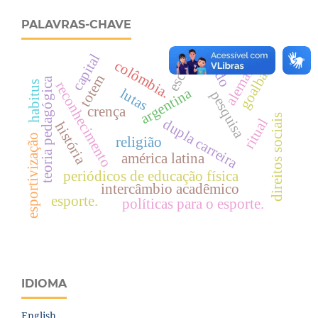
PALAVRAS-CHAVE
estado
alemanha
escola.
capital
colômbia.
goalball
totem
teoria pedagógica
reconhecimento
habitus
argentina
lutas
pesquisa
crença
direitos sociais
ritual
dupla carreira
história
esportivização
religião
américa latina
periódicos de educação física
intercâmbio acadêmico
esporte.
políticas para o esporte.
IDIOMA
English