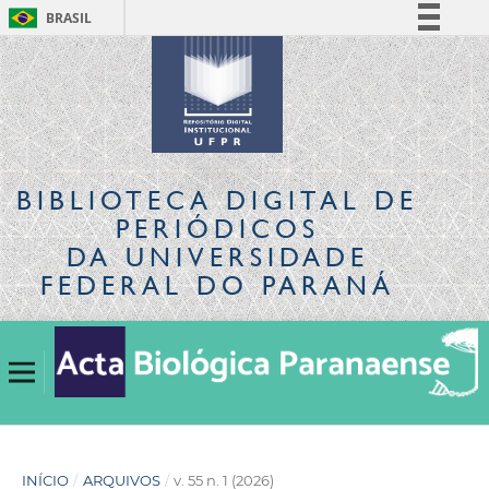
BRASIL
Simplifique!
Comunica BR
Participe
Acesso à informação
Legislação
BIBLIOTECA DIGITAL
DE
Canais
PERIÓDICOS
DA UNIVERSIDADE
FEDERAL DO PARANÁ
INÍCIO
/
ARQUIVOS
/
v. 55 n. 1 (2026)