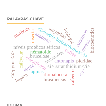
PALAVRAS-CHAVE
minhoca
amynthas
<i>harttia-loricariformis</i>
biologie
biocoenotics
eucerinae
insecta
anatomy
anteos
níveis protêicos séricos
coffee
nématoide
nematóide
<i>pyrus</i>
caféyeur
brucelose
ciassificaço
antonapis
pieridae
apple
<i> saranthidium</i>
</i>
appias
cafeeiro
lagarta
rhopalocera
brasiliensis
IDIOMA