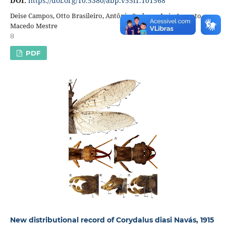
DOI:
https://doi.org/10.5380/abp.v55i1.101568
Deise Campos, Otto Brasileiro, Antônio Serbena, Luiz Augusto
Macedo Mestre
8
PDF
New distributional record of Corydalus diasi Navás, 1915