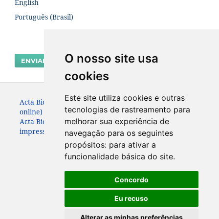
English
Português (Brasil)
O nosso site usa
ENVIAR SUBMISSÃO
cookies
Este site utiliza cookies e outras
Acta Biológica Paranaense. ISSN: 2236-1472 (versão
tecnologias de rastreamento para
online)
melhorar sua experiência de
Acta Biológica Paranaense. ISSN: 0301-2123 (versão
impressa) (Apenas até 2010)
navegação para os seguintes
propósitos:
para ativar a
funcionalidade básica do site
.
Concordo
Eu recuso
Alterar as minhas preferências