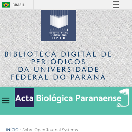
BRASIL
Simplifique!
Comunica BR
Participe
Acesso à informação
Legislação
BIBLIOTECA DIGITAL
DE
Canais
PERIÓDICOS
DA UNIVERSIDADE
FEDERAL DO PARANÁ
INÍCIO
/
Sobre Open Journal Systems