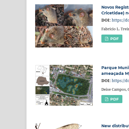
Novos Regist
Cricetidae) n
DOI:
https://
Fabrício L. Trei
PDF
Parque Munic
ameaçada My
DOI:
https://
Deise Campos, 
PDF
New distribut