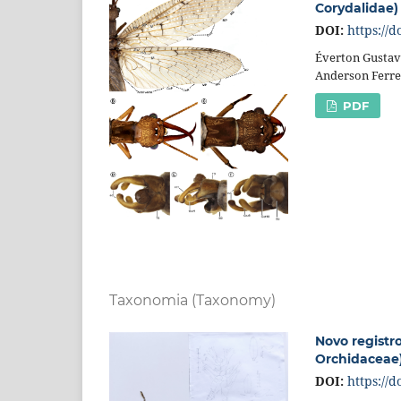
Corydalidae) 
DOI:
https://
Éverton Gustavo
Anderson Ferre
PDF
Taxonomia (Taxonomy)
Novo registr
Orchidaceae)
DOI:
https://