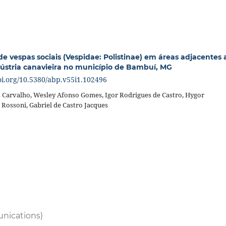
de vespas sociais (Vespidae: Polistinae) em áreas adjacentes 
stria canavieira no município de Bambuí, MG
doi.org/10.5380/abp.v55i1.102496
s Carvalho, Wesley Afonso Gomes, Igor Rodrigues de Castro, Hygor
r Rossoni, Gabriel de Castro Jacques
nications)