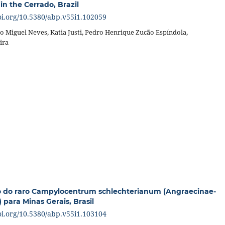
in the Cerrado, Brazil
doi.org/10.5380/abp.v55i1.102059
 Miguel Neves, Katia Justi, Pedro Henrique Zucão Espíndola,
ira
o do raro Campylocentrum schlechterianum (Angraecinae-
 para Minas Gerais, Brasil
doi.org/10.5380/abp.v55i1.103104