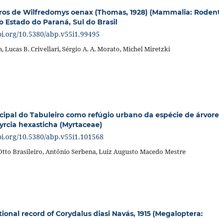
ros de Wilfredomys oenax (Thomas, 1928) (Mammalia: Rodent
o Estado do Paraná, Sul do Brasil
doi.org/10.5380/abp.v55i1.99495
n, Lucas B. Crivellari, Sérgio A. A. Morato, Michel Miretzki
ipal do Tabuleiro como refúgio urbano da espécie de árvore
rcia hexasticha (Myrtaceae)
doi.org/10.5380/abp.v55i1.101568
Otto Brasileiro, Antônio Serbena, Luiz Augusto Macedo Mestre
ional record of Corydalus diasi Navás, 1915 (Megaloptera: