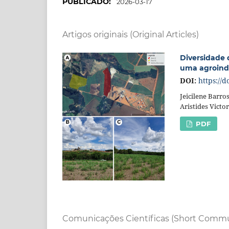
PUBLICADO:
2026-03-17
Artigos originais (Original Articles)
Diversidade 
uma agroindú
DOI:
https://
Jeicilene Barro
Aristides Victo
PDF
Comunicações Científicas (Short Commu