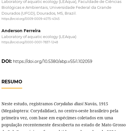
Laboratory of aquatic ecology (LEAqua), Faculdade de Ciências
Biológicas e Ambientais, Universidade Federal da Grande
Dourados (UFGD), Dourados, MS, Brazil.
https://orcid.org/0009-0009-4075-4345
Anderson Ferreira
Laboratory of aquatic ecology (LEAqua)
https://orcid.org/0000-0001-7837-1248
DOI:
https://doi.org/10.5380/abp.v55i1.102059
RESUMO
Neste estudo, registramos
Corydalus diasi
Navás, 1915
(Megaloptera: Corydalidae), no centro-oeste brasileiro pela
primeira vez, com base em espécimes coletados em uma
população recentemente descoberta no estado de Mato Grosso