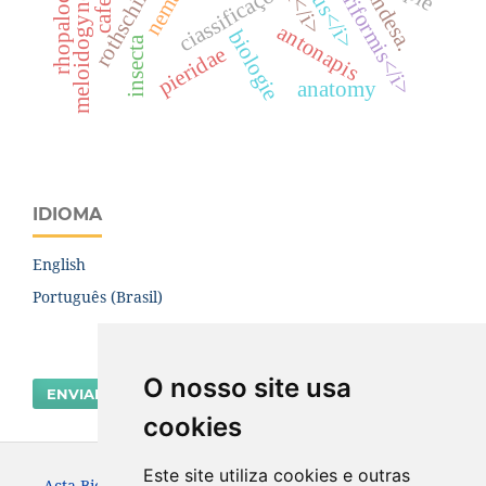
rhopalocera
ciassificaço
antonapis
biologie
insecta
pieridae
anatomy
IDIOMA
English
Português (Brasil)
O nosso site usa
ENVIAR SUBMISSÃO
cookies
Este site utiliza cookies e outras
Acta Biológica Paranaense. ISSN: 2236-1472 (versão