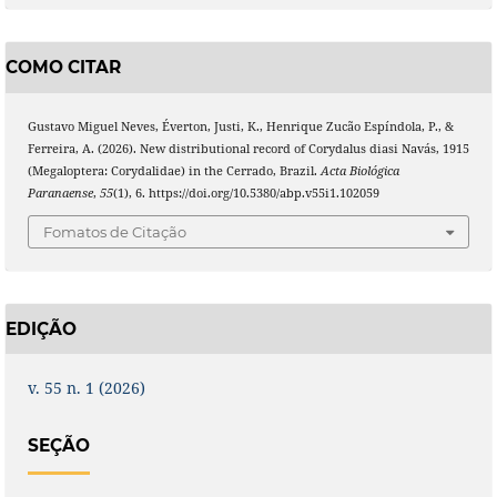
COMO CITAR
Gustavo Miguel Neves, Éverton, Justi, K., Henrique Zucão Espíndola, P., &
Ferreira, A. (2026). New distributional record of Corydalus diasi Navás, 1915
(Megaloptera: Corydalidae) in the Cerrado, Brazil.
Acta Biológica
Paranaense
,
55
(1), 6. https://doi.org/10.5380/abp.v55i1.102059
Fomatos de Citação
EDIÇÃO
v. 55 n. 1 (2026)
SEÇÃO