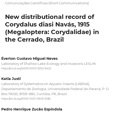
Comunicações Científicas (Short Communications)
New distributional record of
Corydalus diasi Navás, 1915
(Megaloptera: Corydalidae) in
the Cerrado, Brazil
Éverton Gustavo Miguel Neves
Laboratory of Shallow Lake Ecology and Invasions LESLIN
https://orcid.org/0009-0000-6302-6425
Katia Justi
Laboratory of Systematics on Aquatic Insects (LABSIA),
Departamento de Zoologia, Universidade Federal do Paraná, P. O.
Box 19020, 81531-980, Curitiba, PR, Brazil.
https://orcid.org/0000-0001-9349-3286
Pedro Henrique Zucão Espíndola