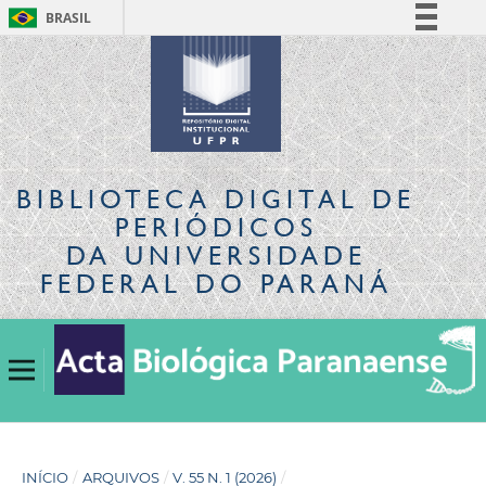
BRASIL
Simplifique!
Comunica BR
Participe
Acesso à informação
Legislação
BIBLIOTECA DIGITAL
DE
Canais
PERIÓDICOS
DA UNIVERSIDADE
FEDERAL DO PARANÁ
INÍCIO
/
ARQUIVOS
/
V. 55 N. 1 (2026)
/