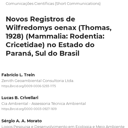
Comunicações Científicas (Short Communications)
Novos Registros de
Wilfredomys oenax (Thomas,
1928) (Mammalia: Rodentia:
Cricetidae) no Estado do
Paraná, Sul do Brasil
Fabrício L. Trein
Zenith Geoambiental Consultoria Ltda.
https://orcid.org/0009-0006-5293-1175
Lucas B. Crivellari
Cia Ambiental - Assessoria Técnica Ambiental
https://orcid.org/0000-0003-0927-1619
Sérgio A. A. Morato
Logos Pesquisa e Desenvolvimento em Ecologia e Meio Ambiente