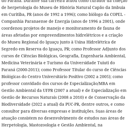
do Paraná. Durante sua carreira atuou como curador da coleção
de herpetologia do Museu de História Natural Capão da Imbuia
em Curitiba, PR (anos de 1992 a 1996); como biólogo da COPEL -
Companhia Paranaense de Energia (anos de 1996 a 2001), onde
coordenou projetos de manejo e monitoramento de fauna de
áreas afetadas por empreendimentos hidrelétricos e a criação
do Museu Regional do Iguaçu junto à Usina Hidrelétrica de
Segredo em Reserva do Iguaçu, PR; como Professor Adjunto dos
cursos de Ciências Biológicas, Geografia, Engenharia Ambiental,
Medicina Veterinária e Turismo da Universidade Tuiuti do
Paraná (2000-2011); como Professor Titular do curso de Ciências
Biológicas do Centro Universitário Positivo (2002 a 2005); como
professor convidado dos cursos de Especialização/MBA em
Gestão Ambiental da UFPR (2007 a atual) e de Especialização em
Gestão de Recursos Naturais (2008 a 2010) e de Conservação da
Biodiversidade (2022 a atual) da PUC-PR, dentre outros, e como
consultor para diversas empresas e instituições. Suas áreas de
atuação consistem no desenvolvimento de estudos nas áreas de
Herpetologia, Mastozoologia e Gestão Ambiental, na