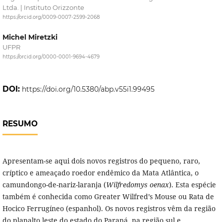
Ltda. | Instituto Orizzonte
https://orcid.org/0009-0007-2599-2068
Michel Miretzki
UFPR
https://orcid.org/0000-0001-9694-4679
DOI:
https://doi.org/10.5380/abp.v55i1.99495
RESUMO
Apresentam-se aqui dois novos registros do pequeno, raro,
críptico e ameaçado roedor endêmico da Mata Atlântica, o
camundongo-de-nariz-laranja (
Wilfredomys oenax
). Esta espécie
também é conhecida como Greater Wilfred’s Mouse ou Rata de
Hocico Ferrugíneo (espanhol). Os novos registros vêm da região
do planalto leste do estado do Paraná, na região sul e