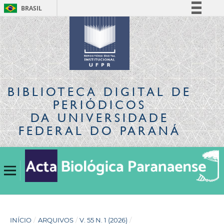
BRASIL
Simplifique!
Comunica BR
Participe
Acesso à informação
Legislação
BIBLIOTECA DIGITAL
DE
Canais
PERIÓDICOS
DA UNIVERSIDADE
FEDERAL DO PARANÁ
INÍCIO
/
ARQUIVOS
/
V. 55 N. 1 (2026)
/