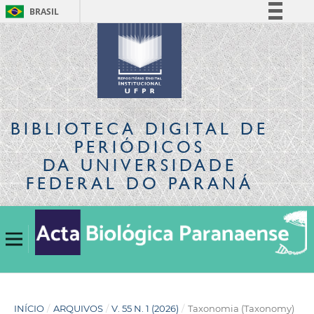
BRASIL
Simplifique!
Comunica BR
Participe
Acesso à informação
Legislação
BIBLIOTECA DIGITAL
DE
Canais
PERIÓDICOS
DA UNIVERSIDADE
FEDERAL DO PARANÁ
INÍCIO
/
ARQUIVOS
/
V. 55 N. 1 (2026)
/
Taxonomia (Taxonomy)