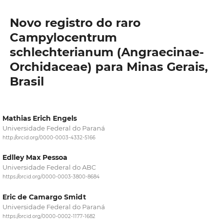
Novo registro do raro
Campylocentrum
schlechterianum (Angraecinae-
Orchidaceae) para Minas Gerais,
Brasil
Mathias Erich Engels
Universidade Federal do Paraná
http://orcid.org/0000-0003-4332-5166
Edlley Max Pessoa
Universidade Federal do ABC
https://orcid.org/0000-0003-3800-8684
Eric de Camargo Smidt
Universidade Federal do Paraná
https://orcid.org/0000-0002-1177-1682