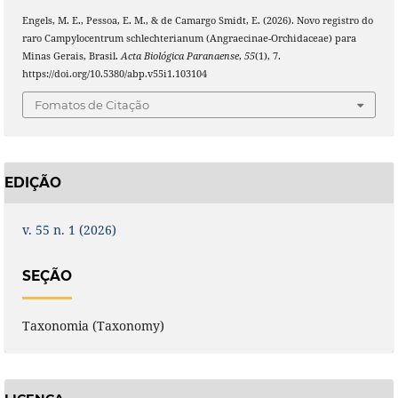
Engels, M. E., Pessoa, E. M., & de Camargo Smidt, E. (2026). Novo registro do
raro Campylocentrum schlechterianum (Angraecinae-Orchidaceae) para
Minas Gerais, Brasil.
Acta Biológica Paranaense
,
55
(1), 7.
https://doi.org/10.5380/abp.v55i1.103104
Fomatos de Citação
EDIÇÃO
v. 55 n. 1 (2026)
SEÇÃO
Taxonomia (Taxonomy)