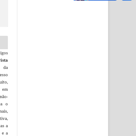
igos
ista
e da
esso
uito,
, em
não-
va o
ais,
iva,
tas a
 e a