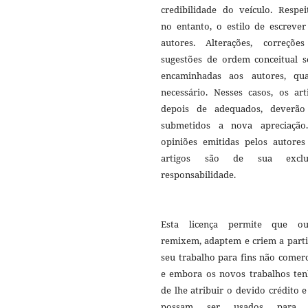
credibilidade do veículo. Respei
no entanto, o estilo de escrever
autores. Alterações, correçõe
sugestões de ordem conceitual s
encaminhadas aos autores, qu
necessário. Nesses casos, os art
depois de adequados, deverão
submetidos a nova apreciação
opiniões emitidas pelos autores
artigos são de sua exclu
responsabilidade.
Esta licença permite que ou
remixem, adaptem e criem a parti
seu trabalho para fins não comerc
e embora os novos trabalhos te
de lhe atribuir o devido crédito 
possam ser usados para f