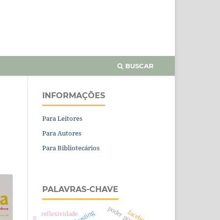
BUSCAR
INFORMAÇÕES
Para Leitores
Para Autores
Para Bibliotecários
PALAVRAS-CHAVE
poder popular
facebook
vodcasting
reflexividade.