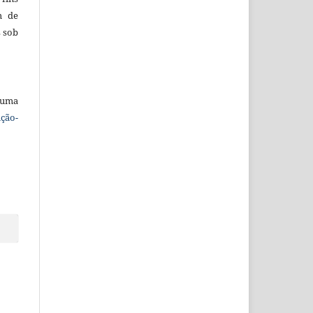
m de
s sob
 uma
ção-