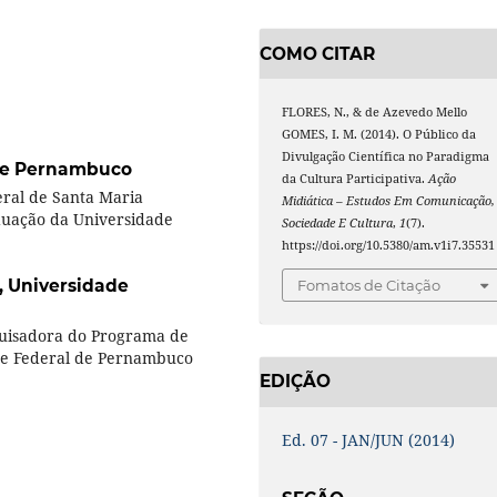
COMO CITAR
FLORES, N., & de Azevedo Mello
GOMES, I. M. (2014). O Público da
Divulgação Científica no Paradigma
 de Pernambuco
da Cultura Participativa.
Ação
ral de Santa Maria
Midiática – Estudos Em Comunicação,
duação da Universidade
Sociedade E Cultura
,
1
(7).
https://doi.org/10.5380/am.v1i7.35531
,
Universidade
Fomatos de Citação
quisadora do Programa de
e Federal de Pernambuco
EDIÇÃO
Ed. 07 - JAN/JUN (2014)