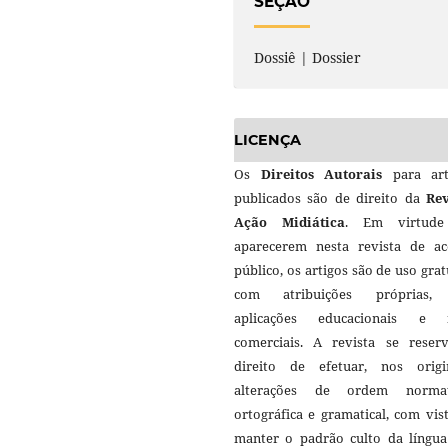
SEÇÃO
Dossiê | Dossier
LICENÇA
Os
Direitos Autorais
para art
publicados são de direito da
Rev
Ação Midiática
. Em virtud
aparecerem nesta revista de ac
público, os artigos são de uso grat
com atribuições próprias
aplicações educacionais e 
comerciais. A revista se reser
direito de efetuar, nos origin
alterações de ordem normat
ortográfica e gramatical, com vis
manter o padrão culto da língua