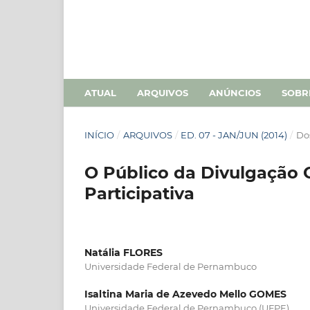
ATUAL
ARQUIVOS
ANÚNCIOS
SOB
INÍCIO
/
ARQUIVOS
/
ED. 07 - JAN/JUN (2014)
/
Dos
O Público da Divulgação 
Participativa
Natália FLORES
Universidade Federal de Pernambuco
Isaltina Maria de Azevedo Mello GOMES
Universidade Federal de Pernambuco (UFPE)