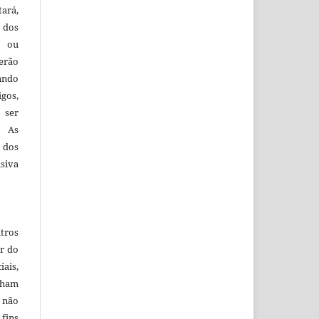
tará,
 dos
s ou
erão
ando
igos,
 ser
. As
 dos
siva
tros
r do
iais,
nham
e não
ins