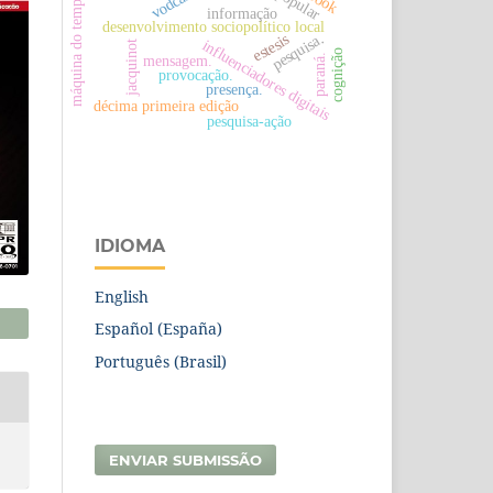
máquina do tempo
informação
desenvolvimento sociopolítico local
pesquisa.
estesis
influenciadores digitais
jacquinot
cognição
paraná.
mensagem.
provocação.
presença.
décima primeira edição
pesquisa-ação
IDIOMA
English
Español (España)
Português (Brasil)
ENVIAR SUBMISSÃO