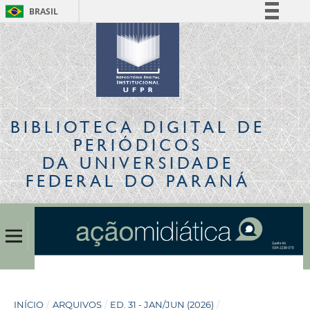
BRASIL
Simplifique!
Comunica BR
Participe
Acesso à informação
Legislação
BIBLIOTECA DIGITAL
DE
Canais
PERIÓDICOS
DA UNIVERSIDADE
FEDERAL DO PARANÁ
INÍCIO
/
ARQUIVOS
/
ED. 31 - JAN/JUN (2026)
/