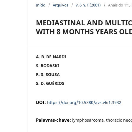
Início
/
Arquivos
/
v. 6 n. 1 (2001)
/
Anais do 1º S
MEDIASTINAL AND MULTIC
WITH 8 MONTHS YEARS OLD
A. B. DE NARDI
S. RODASKI
R. S. SOUSA
S. D. GUÉRIOS
DOI:
https://doi.org/10.5380/avs.v6i1.3932
Palavras-chave:
lymphosarcoma, thoracic neop