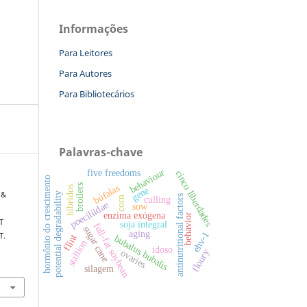
Informações
Para Leitores
Para Autores
Para Bibliotecários
Palavras-chave
behaviour
five freedoms
cinco liberdades
hormônio do crescimento
broilers
búfalas
gene
híbridos
 &
potential degradability
antinutritional factors
culling
corn
poeciliidae
sow
enzima exógena
behavior
T
soja integral
full-fat soybean
sugar cane
aging
ehv-1
T.
flint
bubalus bubalis
stallion
idoso
ovaries
floury
silagem