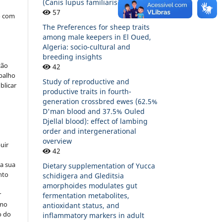
(Canis lupus familiaris)
57
o com
The Preferences for sheep traits
among male keepers in El Oued,
Algeria: socio-cultural and
breeding insights
ção
42
abalho
Study of reproductive and
blicar
productive traits in fourth-
generation crossbred ewes (62.5%
D'man blood and 37.5% Ouled
Djellal blood): effect of lambing
order and intergenerational
overview
uir
42
na sua
Dietary supplementation of Yucca
nto
schidigera and Gleditsia
amorphoides modulates gut
r
fermentation metabolites,
omo
antioxidant status, and
o do
inflammatory markers in adult