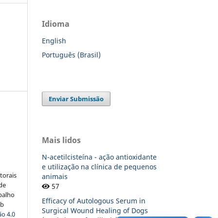
Idioma
English
Português (Brasil)
s
Enviar Submissão
Mais lidos
:
N-acetilcisteína - ação antioxidante
e utilização na clínica de pequenos
torais
animais
 de
57
balho
Efficacy of Autologous Serum in
ob
Surgical Wound Healing of Dogs
o 4.0