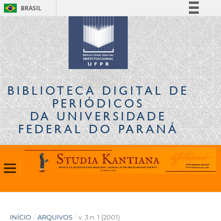
BRASIL
Simplifique!
Comunica BR
Participe
Acesso à informação
Legislação
BIBLIOTECA DIGITAL
DE
Canais
PERIÓDICOS
DA UNIVERSIDADE
FEDERAL DO PARANÁ
INÍCIO
/
ARQUIVOS
/
v. 3 n. 1 (2001)