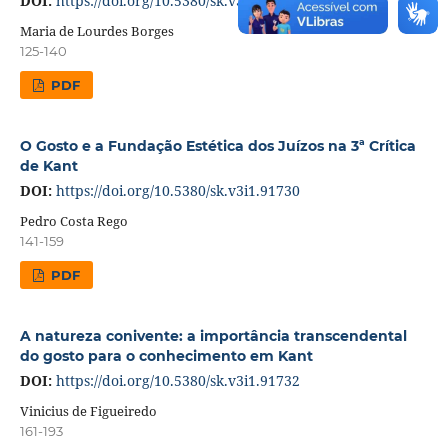
DOI:
https://doi.org/10.5380/sk.v3i1.91729
Maria de Lourdes Borges
125-140
PDF
O Gosto e a Fundação Estética dos Juízos na 3ª Crítica
de Kant
DOI:
https://doi.org/10.5380/sk.v3i1.91730
Pedro Costa Rego
141-159
PDF
A natureza conivente: a importância transcendental
do gosto para o conhecimento em Kant
DOI:
https://doi.org/10.5380/sk.v3i1.91732
Vinicius de Figueiredo
161-193