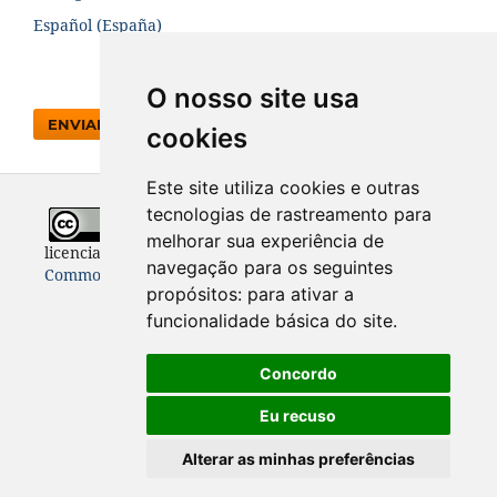
Español (España)
O nosso site usa
ENVIAR SUBMISSÃO
cookies
Este site utiliza cookies e outras
tecnologias de rastreamento para
Todo o conteúdo desta revista está
melhorar sua experiência de
licenciado sob a
Licença
Internacional Creative
navegação para os seguintes
Commons 4.0 (CC BY 4.0)
propósitos:
para ativar a
funcionalidade básica do site
.
Concordo
Eu recuso
Alterar as minhas preferências