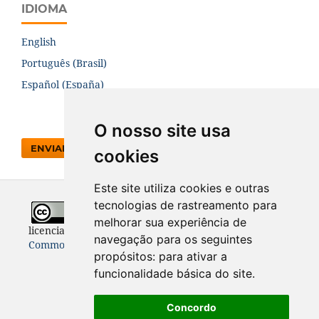
IDIOMA
English
Português (Brasil)
Español (España)
O nosso site usa
ENVIAR SUBMISSÃO
cookies
Este site utiliza cookies e outras
tecnologias de rastreamento para
Todo o conteúdo desta revista está
melhorar sua experiência de
licenciado sob a
Licença
Internacional Creative
navegação para os seguintes
Commons 4.0 (CC BY 4.0)
propósitos:
para ativar a
funcionalidade básica do site
.
Concordo