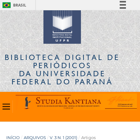
BRASIL
Simplifique!
Comunica BR
Participe
Acesso à informação
Legislação
BIBLIOTECA DIGITAL
DE
Canais
PERIÓDICOS
DA UNIVERSIDADE
FEDERAL DO PARANÁ
INÍCIO
/
ARQUIVOS
/
V. 3 N. 1 (2001)
/
Artigos