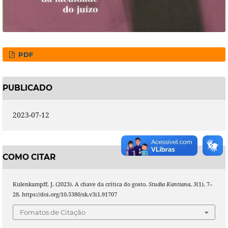
PDF
PUBLICADO
2023-07-12
COMO CITAR
Kulenkampff, J. (2023). A chave da crítica do gosto.
Studia Kantiana
,
3
(1), 7–
28. https://doi.org/10.5380/sk.v3i1.91707
Fomatos de Citação