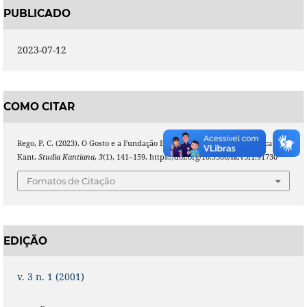
PUBLICADO
2023-07-12
COMO CITAR
Rego, P. C. (2023). O Gosto e a Fundação Estética dos Juízos na 3ª Crítica de
Kant.
Studia Kantiana
,
3
(1), 141–159. https://doi.org/10.5380/sk.v3i1.91730
Fomatos de Citação
EDIÇÃO
v. 3 n. 1 (2001)