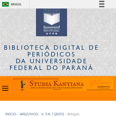
BRASIL
Simplifique!
Comunica BR
Participe
Acesso à informação
Legislação
BIBLIOTECA DIGITAL
DE
Canais
PERIÓDICOS
DA UNIVERSIDADE
FEDERAL DO PARANÁ
INÍCIO
/
ARQUIVOS
/
V. 3 N. 1 (2001)
/
Artigos