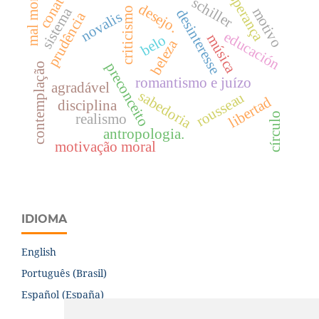
conatus
esperança
mal moral
schiller
desejo.
motivo
sistema
criticismo
desinteresse
novalis
prudência
educación
música
belo
beleza
preconceito
contemplação
romantismo e juízo
agradável
sabedoria
rousseau
libertad
disciplina
círculo
realismo
antropologia.
motivação moral
IDIOMA
English
Português (Brasil)
Español (España)