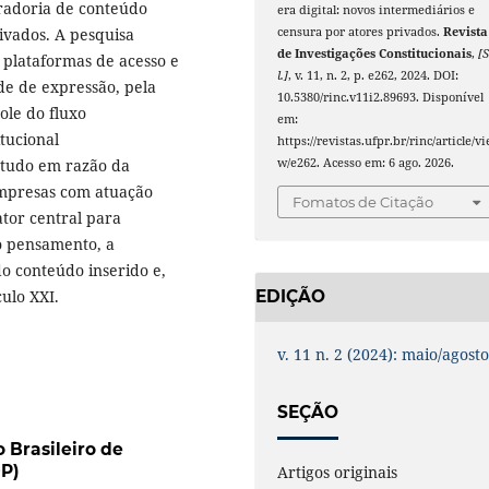
uradoria de conteúdo
era digital: novos intermediários e
censura por atores privados.
Revista
rivados. A pesquisa
de Investigações Constitucionais
,
[S
s plataformas de acesso e
l.]
, v. 11, n. 2, p. e262, 2024. DOI:
ade de expressão, pela
10.5380/rinc.v11i2.89693. Disponível
ole do fluxo
em:
tucional
https://revistas.ufpr.br/rinc/article/vi
w/e262. Acesso em: 6 ago. 2026.
etudo em razão da
 empresas com atuação
Fomatos de Citação
ator central para
do pensamento, a
o conteúdo inserido e,
EDIÇÃO
ulo XXI.
v. 11 n. 2 (2024): maio/agost
SEÇÃO
o Brasileiro de
DP)
Artigos originais