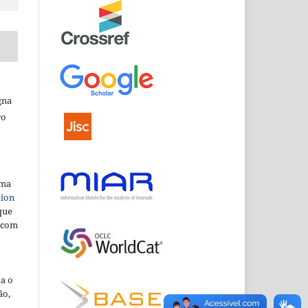
gna
ro
uma
tion
que
 com
ta o
ão,