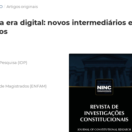
TO
/
Artigos originais
 era digital: novos intermediários 
os
 Pesquisa (IDP)
 de Magistrados (ENFAM)