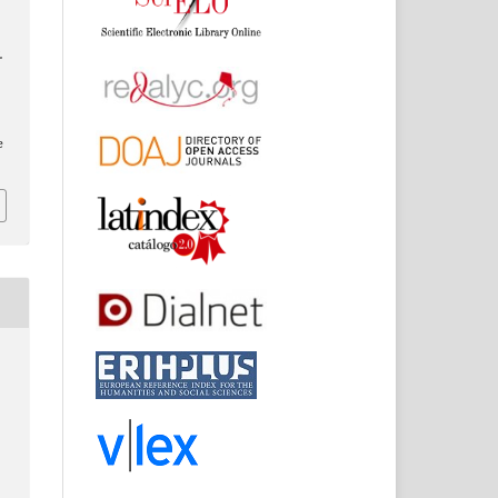
.
e
o