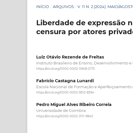
INÍCIO
/
ARQUIVOS
/
V. 11 N. 2 (2024): MAIO/AGOS
Liberdade de expressão na
censura por atores privad
Luiz Otávio Rezende de Freitas
Instituto Brasileiro de Ensino, Desenvolvimento e
https://orcid.org/0000-0002-0948-0173
Fabrício Castagna Lunardi
Escola Nacional de Formação e Aperfeiçoamento
https://orcid.org/0000-0002-9512-8394
Pedro Miguel Alves Ribeiro Correia
Universidade de Coimbra
https://orcid.org/0000-0002-3111-9843