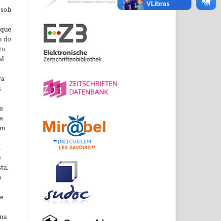
 sob
que
o do
to
al
ra
s
a
a
em
m
e
ta.
o
ne
ina