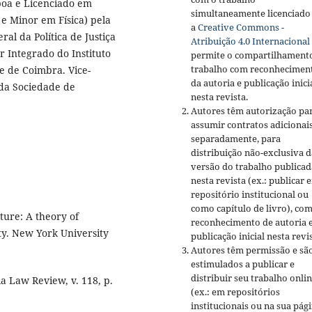
boa e Licenciado em
simultaneamente licenciado
e Minor em Física) pela
a
Creative Commons -
al da Política de Justiça
Atribuição 4.0 Internacional
r Integrado do Instituto
permite o compartilhament
trabalho com reconhecimen
e de Coimbra. Vice-
da autoria e publicação inici
 da Sociedade de
nesta revista.
Autores têm autorização pa
assumir contratos adicionai
separadamente, para
distribuição não-exclusiva d
versão do trabalho publicad
nesta revista (ex.: publicar 
repositório institucional ou
como capítulo de livro), co
ture: A theory of
reconhecimento de autoria 
ty. New York University
publicação inicial nesta revis
Autores têm permissão e sã
estimulados a publicar e
distribuir seu trabalho onli
a Law Review, v. 118, p.
(ex.: em repositórios
institucionais ou na sua pág