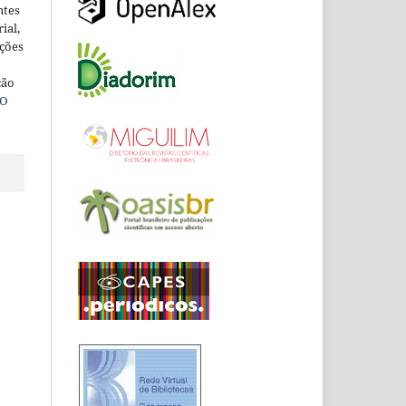
ntes
ial,
ações
ção
O