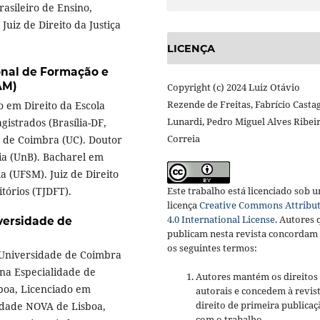
asileiro de Ensino,
Juiz de Direito da Justiça
LICENÇA
onal de Formação e
AM)
Copyright (c) 2024 Luiz Otávio
Rezende de Freitas, Fabrício Casta
 em Direito da Escola
Lunardi, Pedro Miguel Alves Ribei
istrados (Brasília-DF,
Correia
e de Coimbra (UC). Doutor
ia (UnB). Bacharel em
a (UFSM). Juiz de Direito
Este trabalho está licenciado sob 
itórios (TJDFT).
licença
Creative Commons Attribu
4.0 International License
.
Autores 
versidade de
publicam nesta revista concordam
os seguintes termos:
 Universidade de Coimbra
 na Especialidade de
Autores mantém os direitos
boa, Licenciado em
autorais e concedem à revis
direito de primeira publicaç
sidade NOVA de Lisboa,
com o trabalho