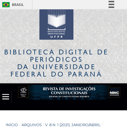
BRASIL
Simplifique!
Comunica BR
Participe
Acesso à informação
Legislação
BIBLIOTECA DIGITAL
DE
Canais
PERIÓDICOS
DA UNIVERSIDADE
FEDERAL DO PARANÁ
INÍCIO
/
ARQUIVOS
/
V. 8 N. 1 (2021): JANEIRO/ABRIL
/