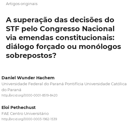
Artigos originais
A superação das decisões do
STF pelo Congresso Nacional
via emendas constitucionais:
diálogo forçado ou monólogos
sobrepostos?
Daniel Wunder Hachem
Universidade Federal do Paraná Pontifícia Universidade Católica
do Paraná
http://orcid.org/0000-0001-8519-8420
Eloi Pethechust
FAE Centro Universitário
http://orcid.org/0000-0003-1962-1539