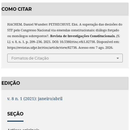
COMO CITAR
HACHEM, Daniel Wunder; PETHECHUST, Eloi. A superação das decisões do
STF pelo Congresso Nacional via emendas constitucionais: diálogo forçado
ou monólogos sobrepostos?.
Revista de Investigações Constitucionais
,
[S.
l.]
, v. 8, n. 1, p. 209–236, 2021. DOI: 10.5380/rinc.v8i1.82738. Disponível em:
https://revistas.ufpr.br/rinc/article/view/82738. Acesso em: 7 ago. 2026.
Fomatos de Citação
EDIÇÃO
v. 8 n. 1 (2021): janeiro/abril
SEÇÃO