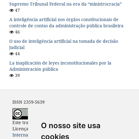
Supremo Tribunal Federal na era da “ministrocracia”
47
A inteligência artificial nos órgãos constitucionais de
controle de contas da administração pública brasileira
46
O uso de inteligência artificial na tomada de decisão
judicial
44
La inaplicación de leyes inconstitucionales por la
Administración pública
39
ISSN 2359-5639
Este trabalho está licenciado com uma
O nosso site usa
Licença
Creative Commons - Atribuição 4.0
Internacional
.
cookies