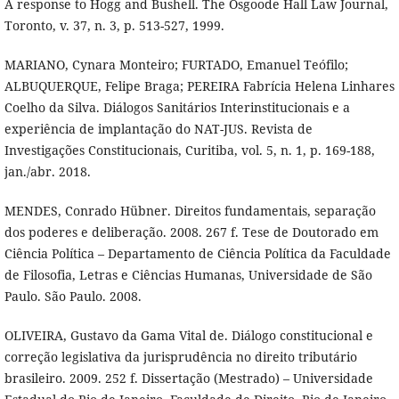
A response to Hogg and Bushell. The Osgoode Hall Law Journal,
Toronto, v. 37, n. 3, p. 513-527, 1999.
MARIANO, Cynara Monteiro; FURTADO, Emanuel Teófilo;
ALBUQUERQUE, Felipe Braga; PEREIRA Fabrícia Helena Linhares
Coelho da Silva. Diálogos Sanitários Interinstitucionais e a
experiência de implantação do NAT-JUS. Revista de
Investigações Constitucionais, Curitiba, vol. 5, n. 1, p. 169-188,
jan./abr. 2018.
MENDES, Conrado Hübner. Direitos fundamentais, separação
dos poderes e deliberação. 2008. 267 f. Tese de Doutorado em
Ciência Política – Departamento de Ciência Política da Faculdade
de Filosofia, Letras e Ciências Humanas, Universidade de São
Paulo. São Paulo. 2008.
OLIVEIRA, Gustavo da Gama Vital de. Diálogo constitucional e
correção legislativa da jurisprudência no direito tributário
brasileiro. 2009. 252 f. Dissertação (Mestrado) – Universidade