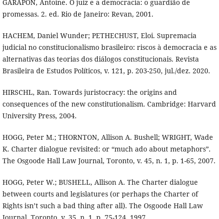
GARAPON, Antoine. O juiz e a democracia: o guardião de
promessas. 2. ed. Rio de Janeiro: Revan, 2001.
HACHEM, Daniel Wunder; PETHECHUST, Eloi. Supremacia
judicial no constitucionalismo brasileiro: riscos à democracia e as
alternativas das teorias dos diálogos constitucionais. Revista
Brasileira de Estudos Políticos, v. 121, p. 203-250, jul./dez. 2020.
HIRSCHL, Ran. Towards juristocracy: the origins and
consequences of the new constitutionalism. Cambridge: Harvard
University Press, 2004.
HOGG, Peter M.; THORNTON, Allison A. Bushell; WRIGHT, Wade
K. Charter dialogue revisited: or “much ado about metaphors”.
The Osgoode Hall Law Journal, Toronto, v. 45, n. 1, p. 1-65, 2007.
HOGG, Peter W.; BUSHELL, Allison A. The Charter dialogue
between courts and legislatures (or perhaps the Charter of
Rights isn’t such a bad thing after all). The Osgoode Hall Law
Journal, Toronto, v. 35, n. 1, p. 75-124, 1997.