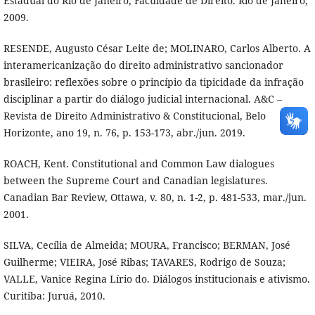
Estadual do Rio de Janeiro, Faculdade de Direito. Rio de Janeiro,
2009.
RESENDE, Augusto César Leite de; MOLINARO, Carlos Alberto. A
interamericanização do direito administrativo sancionador
brasileiro: reflexões sobre o princípio da tipicidade da infração
disciplinar a partir do diálogo judicial internacional. A&C –
Revista de Direito Administrativo & Constitucional, Belo
Horizonte, ano 19, n. 76, p. 153-173, abr./jun. 2019.
ROACH, Kent. Constitutional and Common Law dialogues
between the Supreme Court and Canadian legislatures.
Canadian Bar Review, Ottawa, v. 80, n. 1-2, p. 481-533, mar./jun.
2001.
SILVA, Cecília de Almeida; MOURA, Francisco; BERMAN, José
Guilherme; VIEIRA, José Ribas; TAVARES, Rodrigo de Souza;
VALLE, Vanice Regina Lírio do. Diálogos institucionais e ativismo.
Curitiba: Juruá, 2010.