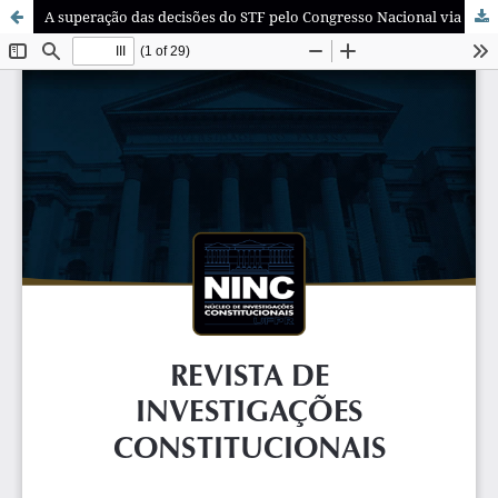
A superação das decisões do STF pelo Congresso Nacional via emendas constitucionais: diálogo forçado ou monólogos sobrepostos?