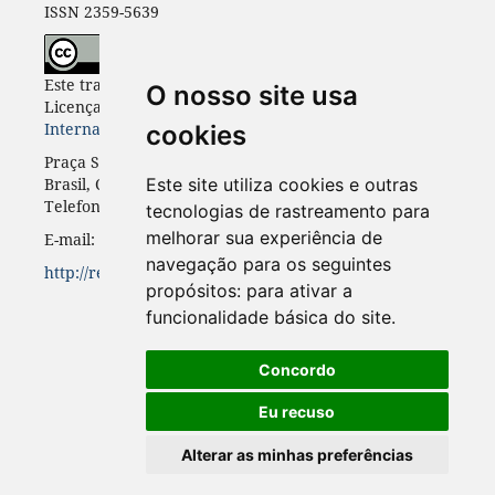
ISSN 2359-5639
Este trabalho está licenciado com uma
O nosso site usa
Licença
Creative Commons - Atribuição 4.0
Internacional
.
cookies
Praça Santos Andrade, n. 50, 3º andar, Curitiba-PR,
Brasil, CEP 80.020-300
Este site utiliza cookies e outras
Telefone: +55 41 3352-0716
tecnologias de rastreamento para
melhorar sua experiência de
E-mail: rinc.ufpr@gmail.com
navegação para os seguintes
http://revistas.ufpr.br/rinc
propósitos:
para ativar a
funcionalidade básica do site
.
Concordo
Eu recuso
Alterar as minhas preferências