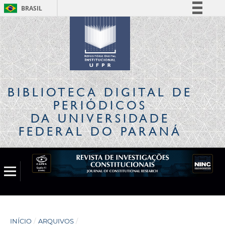
BRASIL
Simplifique!
Comunica BR
Participe
Acesso à informação
Legislação
BIBLIOTECA DIGITAL
DE
Canais
PERIÓDICOS
DA UNIVERSIDADE
FEDERAL DO PARANÁ
INÍCIO
/
ARQUIVOS
/