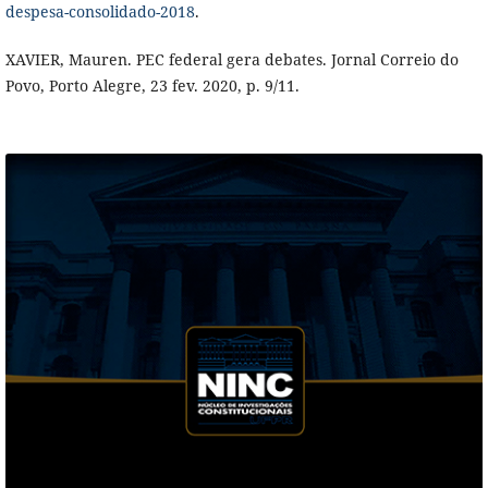
despesa-consolidado-2018
.
XAVIER, Mauren. PEC federal gera debates. Jornal Correio do
Povo, Porto Alegre, 23 fev. 2020, p. 9/11.