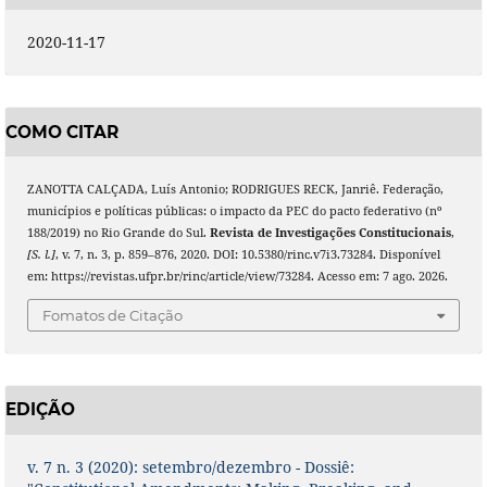
2020-11-17
COMO CITAR
ZANOTTA CALÇADA, Luís Antonio; RODRIGUES RECK, Janriê. Federação,
municípios e políticas públicas: o impacto da PEC do pacto federativo (nº
188/2019) no Rio Grande do Sul.
Revista de Investigações Constitucionais
,
[S. l.]
, v. 7, n. 3, p. 859–876, 2020. DOI: 10.5380/rinc.v7i3.73284. Disponível
em: https://revistas.ufpr.br/rinc/article/view/73284. Acesso em: 7 ago. 2026.
Fomatos de Citação
EDIÇÃO
v. 7 n. 3 (2020): setembro/dezembro - Dossiê: