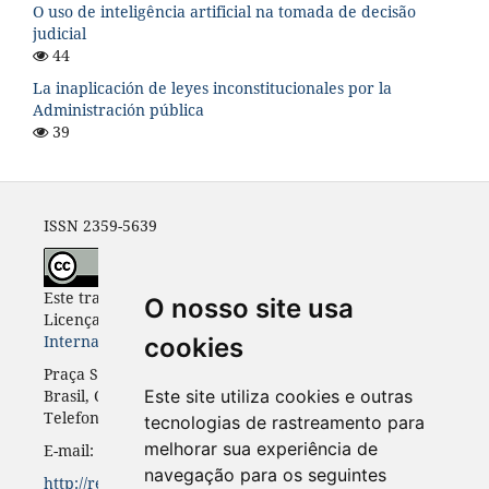
O uso de inteligência artificial na tomada de decisão
judicial
44
La inaplicación de leyes inconstitucionales por la
Administración pública
39
ISSN 2359-5639
Este trabalho está licenciado com uma
O nosso site usa
Licença
Creative Commons - Atribuição 4.0
Internacional
.
cookies
Praça Santos Andrade, n. 50, 3º andar, Curitiba-PR,
Brasil, CEP 80.020-300
Este site utiliza cookies e outras
Telefone: +55 41 3352-0716
tecnologias de rastreamento para
melhorar sua experiência de
E-mail: rinc.ufpr@gmail.com
navegação para os seguintes
http://revistas.ufpr.br/rinc