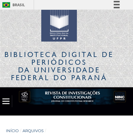
BRASIL
Simplifique!
Comunica BR
Participe
Acesso à informação
Legislação
BIBLIOTECA DIGITAL
DE
Canais
PERIÓDICOS
DA UNIVERSIDADE
FEDERAL DO PARANÁ
INÍCIO
/
ARQUIVOS
/