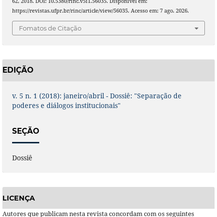
62, 2018. DOI: 10.5380/rinc.v5i1.56035. Disponível em:
https://revistas.ufpr.br/rinc/article/view/56035. Acesso em: 7 ago. 2026.
Fomatos de Citação
EDIÇÃO
v. 5 n. 1 (2018): janeiro/abril - Dossiê: "Separação de
poderes e diálogos institucionais"
SEÇÃO
Dossiê
LICENÇA
Autores que publicam nesta revista concordam com os seguintes