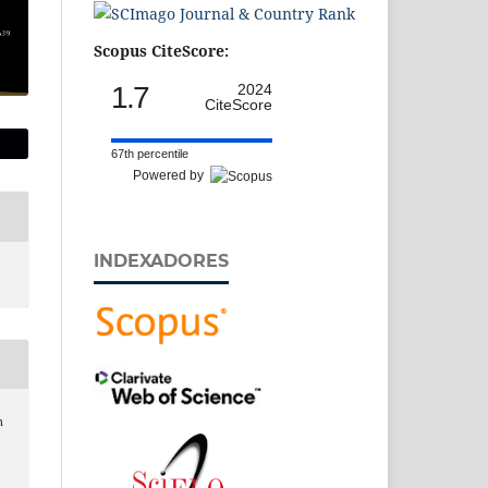
Scopus CiteScore:
1.7
2024
CiteScore
67th percentile
Powered by
INDEXADORES
n