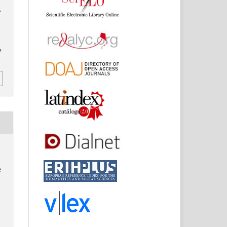
.
e
:
e