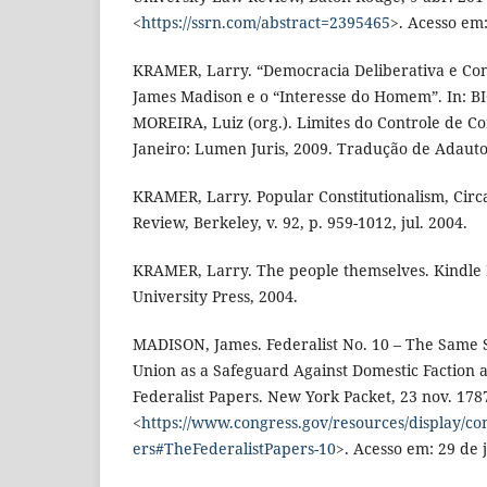
<
https://ssrn.com/abstract=2395465
>. Acesso em
KRAMER, Larry. “Democracia Deliberativa e Con
James Madison e o “Interesse do Homem”. In: B
MOREIRA, Luiz (org.). Limites do Controle de Co
Janeiro: Lumen Juris, 2009. Tradução de Adauto 
KRAMER, Larry. Popular Constitutionalism, Circ
Review, Berkeley, v. 92, p. 959-1012, jul. 2004.
KRAMER, Larry. The people themselves. Kindle 
University Press, 2004.
MADISON, James. Federalist No. 10 – The Same 
Union as a Safeguard Against Domestic Faction a
Federalist Papers. New York Packet, 23 nov. 178
<
https://www.congress.gov/resources/display/co
ers#TheFederalistPapers-10
>. Acesso em: 29 de 