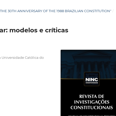
: "THE 30TH ANNIVERSARY OF THE 1988 BRAZILIAN CONSTITUTION"
/
r: modelos e críticas
a Universidade Católica do