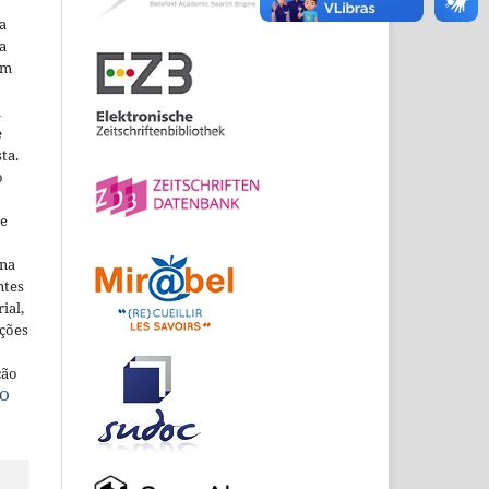
a
a
em
m
e
ta.
o
ne
ina
ntes
ial,
ações
ção
O