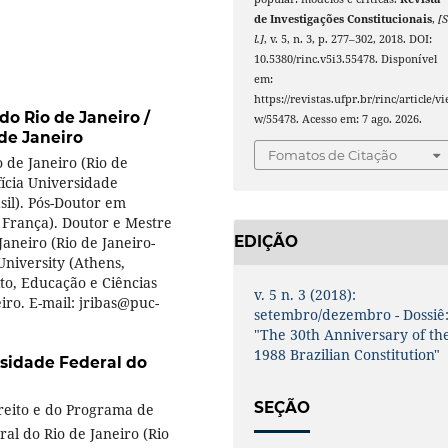
de Investigações Constitucionais
,
[S
l.]
, v. 5, n. 3, p. 277–302, 2018. DOI:
10.5380/rinc.v5i3.55478. Disponível
em:
https://revistas.ufpr.br/rinc/article/vi
do Rio de Janeiro /
w/55478. Acesso em: 7 ago. 2026.
 de Janeiro
Fomatos de Citação
 de Janeiro (Rio de
ifícia Universidade
asil). Pós-Doutor em
, França). Doutor e Mestre
EDIÇÃO
aneiro (Rio de Janeiro-
 University (Athens,
to, Educação e Ciências
v. 5 n. 3 (2018):
iro. E-mail: jribas@puc-
setembro/dezembro - Dossiê
"The 30th Anniversary of th
1988 Brazilian Constitution"
sidade Federal do
SEÇÃO
reito e do Programa de
al do Rio de Janeiro (Rio