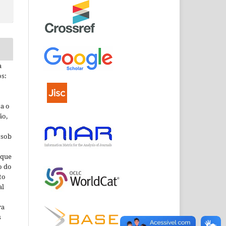
a
s:
ta o
ão,
 sob
que
o do
to
al
ra
s