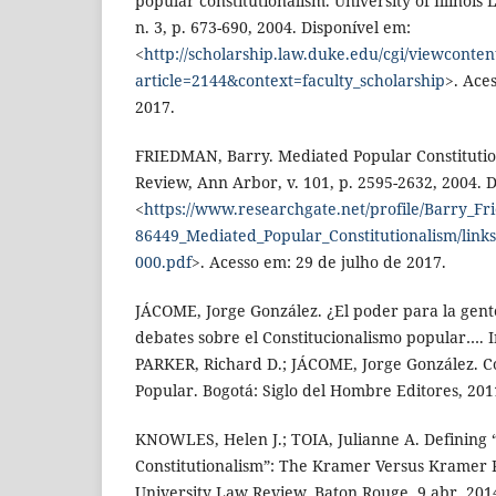
popular constitutionalism. University of Illinoi
n. 3, p. 673-690, 2004. Disponível em:
<
http://scholarship.law.duke.edu/cgi/viewconten
article=2144&context=faculty_scholarship
>. Ace
2017.
FRIEDMAN, Barry. Mediated Popular Constituti
Review, Ann Arbor, v. 101, p. 2595-2632, 2004. 
<
https://www.researchgate.net/profile/Barry_F
86449_Mediated_Popular_Constitutionalism/lin
000.pdf
>. Acesso em: 29 de julho de 2017.
JÁCOME, Jorge González. ¿El poder para la gent
debates sobre el Constitucionalismo popular….
PARKER, Richard D.; JÁCOME, Jorge González. C
Popular. Bogotá: Siglo del Hombre Editores, 201
KNOWLES, Helen J.; TOIA, Julianne A. Defining 
Constitutionalism”: The Kramer Versus Kramer
University Law Review, Baton Rouge, 9 abr. 201