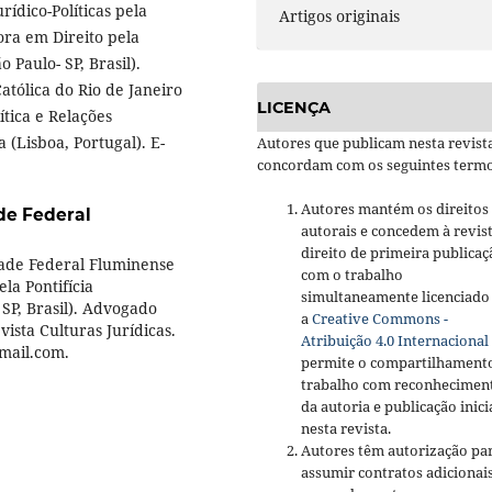
rídico-Políticas pela
Artigos originais
ora em Direito pela
 Paulo- SP, Brasil).
atólica do Rio de Janeiro
LICENÇA
ítica e Relações
 (Lisboa, Portugal). E-
Autores que publicam nesta revist
concordam com os seguintes termo
Autores mantém os direitos
de Federal
autorais e concedem à revis
direito de primeira publicaç
dade Federal Fluminense
com o trabalho
ela Pontifícia
simultaneamente licenciado
SP, Brasil). Advogado
a
Creative Commons -
vista Culturas Jurídicas.
Atribuição 4.0 Internacional
mail.com.
permite o compartilhament
trabalho com reconhecimen
da autoria e publicação inici
nesta revista.
Autores têm autorização pa
assumir contratos adicionai