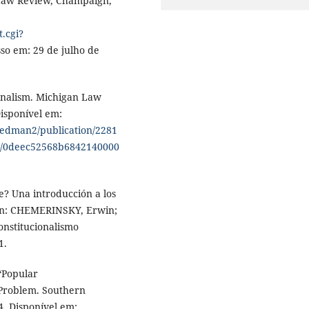
s Law Review, Champaign,
t.cgi?
sso em: 29 de julho de
onalism. Michigan Law
Disponível em:
riedman2/publication/2281
ks/0deec52568b6842140000
e? Una introducción a los
 In: CHEMERINSKY, Erwin;
onstitucionalismo
1.
“Popular
 Problem. Southern
4. Disponível em: