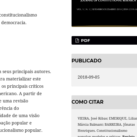
constitucionalismo
, democracia.
PDF
PUBLICADO
 seus principais autores.
2018-09-05
ra materializar este
os principais críticos
ericano. A partir de
de uma revisão
COMO CITAR
erência do
lidade de uma visão
VIEIRA, José Ribas; EMERIQUE, Lilia
ipação popular e
Márcia Balmant; BARREIRA, Jônatas
tucionalismo popular.
Henriques. Constitucionalismo
popular: modelos e críticas.
Revista