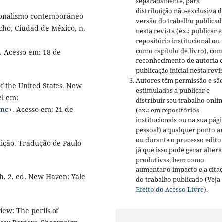
separadamente, para
distribuição não-exclusiva d
cionalismo contemporáneo
versão do trabalho publicad
echo, Ciudad de México, n.
nesta revista (ex.: publicar 
repositório institucional ou
como capítulo de livro), co
. Acesso em: 18 de
reconhecimento de autoria 
publicação inicial nesta revis
Autores têm permissão e sã
f the United States. New
estimulados a publicar e
el em:
distribuir seu trabalho onli
anc
>. Acesso em: 21 de
(ex.: em repositórios
institucionais ou na sua pág
pessoal) a qualquer ponto a
ou durante o processo editor
uição. Tradução de Paulo
já que isso pode gerar alter
produtivas, bem como
aumentar o impacto e a cita
. 2. ed. New Haven: Yale
do trabalho publicado (Veja
Efeito do Acesso Livre
).
iew: The perils of