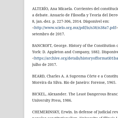
ALTERÍO, Ana Micaela. Corrientes del constitu
a debate. Anuario de Filosofia y Teoria del Der
8, jan.-dez. p. 227-306, 2014. Disponível em:
<
http://www.scielo.org.mx/pdf/is/n38/n38a7.pdf
>
setembro de 2017.
BANCROFT, George. History of the Constitution o
York: D. Appleton and Company, 1882. Disponív
<
https://archive.org/details/historyofformati01b
julho de 2017.
BEARD, Charles A. A Suprema Côrte e a Constit
Moreira da Silva. Rio de Janeiro: Forense, 1965.
BICKEL, Alexander. The Least Dangerous Branch
University Press, 1986.
CHEMERINSKY, Erwin. In defense of judicial rev