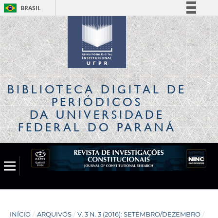
BRASIL
Simplifique!
Comunica BR
Participe
Acesso à informação
Legislação
BIBLIOTECA DIGITAL
DE
Canais
PERIÓDICOS
DA UNIVERSIDADE
FEDERAL DO PARANÁ
INÍCIO
/
ARQUIVOS
/
V. 3 N. 3 (2016): SETEMBRO/DEZEMBRO
/