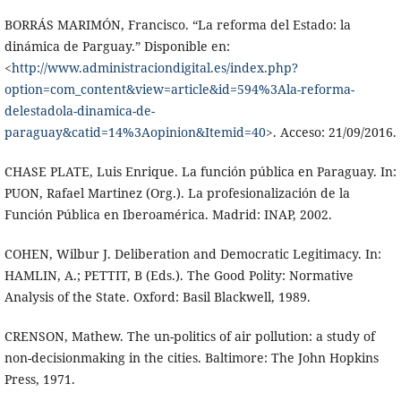
BORRÁS MARIMÓN, Francisco. “La reforma del Estado: la
dinámica de Parguay.” Disponible en:
<
http://www.administraciondigital.es/index.php?
option=com_content&view=article&id=594%3Ala-reforma-
delestadola-dinamica-de-
paraguay&catid=14%3Aopinion&Itemid=40
>. Acceso: 21/09/2016.
CHASE PLATE, Luis Enrique. La función pública en Paraguay. In:
PUON, Rafael Martinez (Org.). La profesionalización de la
Función Pública en Iberoamérica. Madrid: INAP, 2002.
COHEN, Wilbur J. Deliberation and Democratic Legitimacy. In:
HAMLIN, A.; PETTIT, B (Eds.). The Good Polity: Normative
Analysis of the State. Oxford: Basil Blackwell, 1989.
CRENSON, Mathew. The un-politics of air pollution: a study of
non-decisionmaking in the cities. Baltimore: The John Hopkins
Press, 1971.