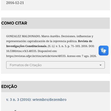
2016-12-21
COMO CITAR
GONZALEZ MALDONADO, Marco Aurélio. Decisiones, influencias y
representación: capitalización de la injerencia política.
Revista de
Investigações Constitucionais
,
[S. l.]
, v. 3, n. 3, p. 71–103, 2016. DOI:
10.5380/rinc.v3i3.48533. Disponível em:
https://revistas.ufpr.br/rinc/article/view/48533. Acesso em: 7 ago. 2026.
Fomatos de Citação
EDIÇÃO
v. 3 n. 3 (2016): setembro/dezembro