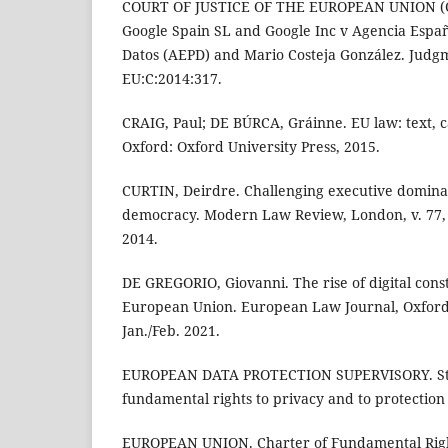
COURT OF JUSTICE OF THE EUROPEAN UNION (CJ
Google Spain SL and Google Inc v Agencia Españ
Datos (AEPD) and Mario Costeja González. Judg
EU:C:2014:317.
CRAIG, Paul; DE BÚRCA, Gráinne. EU law: text, ca
Oxford: Oxford University Press, 2015.
CURTIN, Deirdre. Challenging executive domin
democracy. Modern Law Review, London, v. 77, n.
2014.
DE GREGORIO, Giovanni. The rise of digital const
European Union. European Law Journal, Oxford, v
Jan./Feb. 2021.
EUROPEAN DATA PROTECTION SUPERVISORY. Stud
fundamental rights to privacy and to protection 
EUROPEAN UNION. Charter of Fundamental Righ