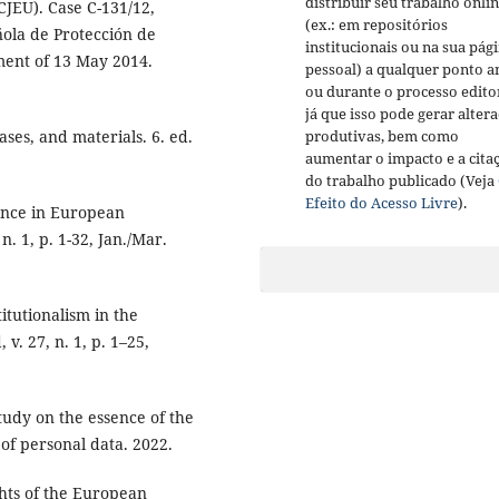
distribuir seu trabalho onli
EU). Case C-131/12,
(ex.: em repositórios
ola de Protección de
institucionais ou na sua pág
ment of 13 May 2014.
pessoal) a qualquer ponto a
ou durante o processo editor
já que isso pode gerar alter
ses, and materials. 6. ed.
produtivas, bem como
aumentar o impacto e a cita
do trabalho publicado (Veja
Efeito do Acesso Livre
).
ance in European
 1, p. 1-32, Jan./Mar.
itutionalism in the
. 27, n. 1, p. 1–25,
y on the essence of the
of personal data. 2022.
ts of the European