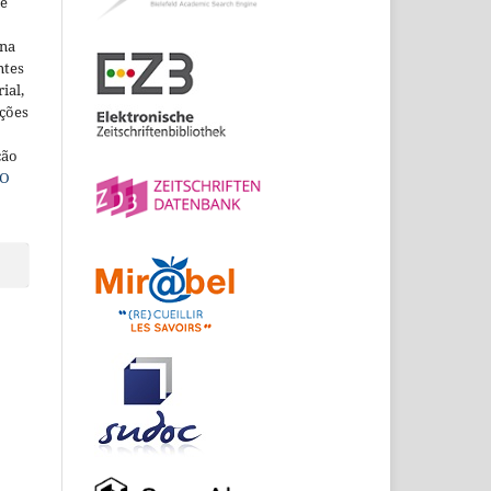
ne
ina
ntes
ial,
ações
ção
O