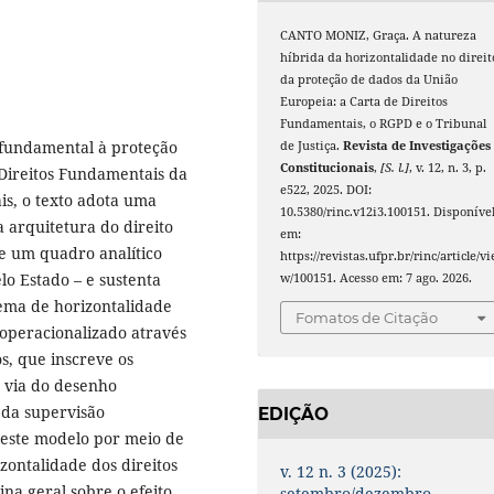
CANTO MONIZ, Graça. A natureza
híbrida da horizontalidade no direit
da proteção de dados da União
Europeia: a Carta de Direitos
Fundamentais, o RGPD e o Tribunal
to fundamental à proteção
de Justiça.
Revista de Investigações
Constitucionais
,
[S. l.]
, v. 12, n. 3, p.
 Direitos Fundamentais da
e522, 2025. DOI:
is, o texto adota uma
10.5380/rinc.v12i3.100151. Disponíve
a arquitetura do direito
em:
e um quadro analítico
https://revistas.ufpr.br/rinc/article/vi
elo Estado – e sustenta
w/100151. Acesso em: 7 ago. 2026.
tema de horizontalidade
Fomatos de Citação
 operacionalizado através
s, que inscreve os
r via do desenho
 da supervisão
EDIÇÃO
 este modelo por meio de
zontalidade dos direitos
v. 12 n. 3 (2025):
a geral sobre o efeito
setembro/dezembro