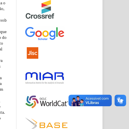
ta o
ão,
 sob
que
o do
to
al
ra
s
a
a
em
m
e
ta.
o