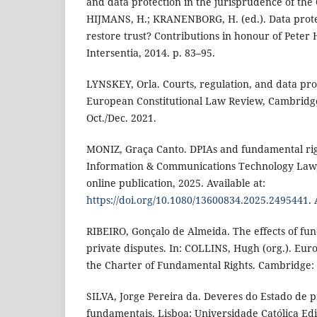
and data protection in the jurisprudence of the
HIJMANS, H.; KRANENBORG, H. (ed.). Data prote
restore trust? Contributions in honour of Peter
Intersentia, 2014. p. 83–95.
LYNSKEY, Orla. Courts, regulation, and data pro
European Constitutional Law Review, Cambridge, 
Oct./Dec. 2021.
MONIZ, Graça Canto. DPIAs and fundamental ri
Information & Communications Technology Law
online publication, 2025. Available at:
https://doi.org/10.1080/13600834.2025.2495441
.
RIBEIRO, Gonçalo de Almeida. The effects of fun
private disputes. In: COLLINS, Hugh (org.). Eu
the Charter of Fundamental Rights. Cambridge: 
SILVA, Jorge Pereira da. Deveres do Estado de p
fundamentais. Lisboa: Universidade Católica Edi