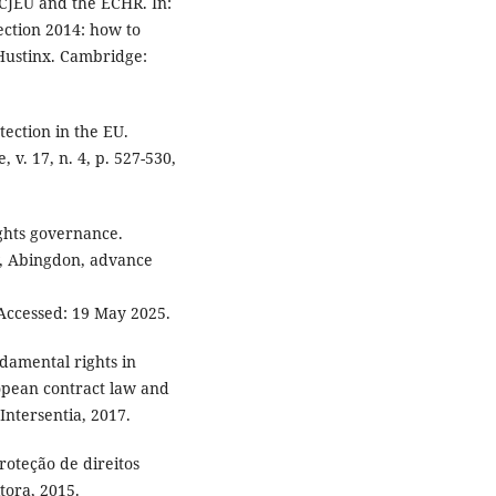
 CJEU and the ECHR. In:
ction 2014: how to
 Hustinx. Cambridge:
tection in the EU.
v. 17, n. 4, p. 527-530,
ghts governance.
, Abingdon, advance
 Accessed: 19 May 2025.
damental rights in
ropean contract law and
Intersentia, 2017.
roteção de direitos
tora, 2015.