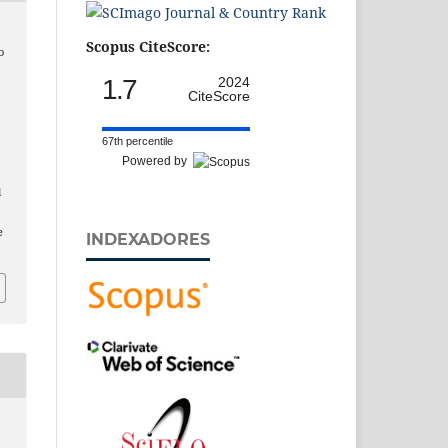
Scopus CiteScore:
o
1.7
2024
CiteScore
67th percentile
Powered by
l
e
INDEXADORES