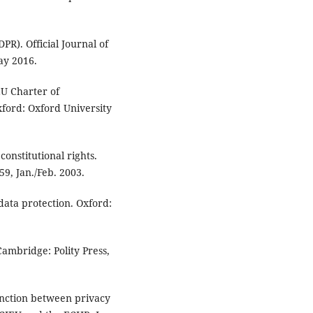
). Official Journal of
ay 2016.
EU Charter of
xford: Oxford University
onstitutional rights.
9, Jan./Feb. 2003.
ata protection. Oxford:
mbridge: Polity Press,
inction between privacy