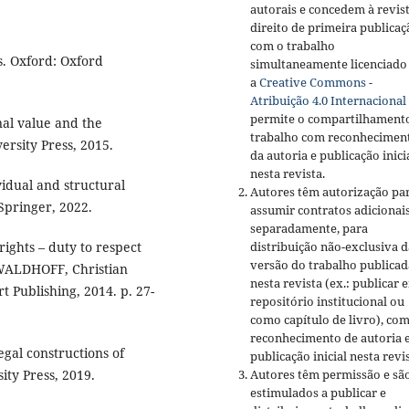
autorais e concedem à revis
direito de primeira publicaç
com o trabalho
s. Oxford: Oxford
simultaneamente licenciado
a
Creative Commons -
Atribuição 4.0 Internacional
permite o compartilhament
al value and the
trabalho com reconhecimen
ersity Press, 2015.
da autoria e publicação inici
nesta revista.
vidual and structural
Autores têm autorização pa
Springer, 2022.
assumir contratos adicionai
separadamente, para
ights – duty to respect
distribuição não-exclusiva d
versão do trabalho publicad
 WALDHOFF, Christian
nesta revista (ex.: publicar 
t Publishing, 2014. p. 27-
repositório institucional ou
como capítulo de livro), co
reconhecimento de autoria 
gal constructions of
publicação inicial nesta revis
ity Press, 2019.
Autores têm permissão e sã
estimulados a publicar e