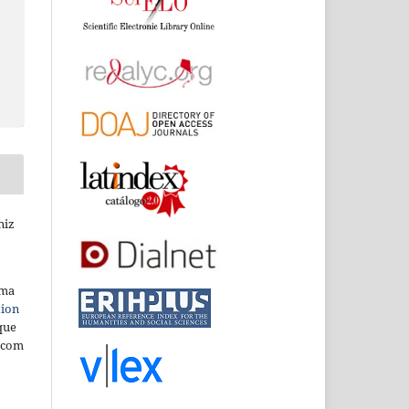
niz
uma
tion
que
 com