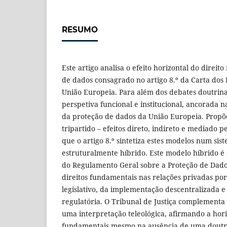
RESUMO
Este artigo analisa o efeito horizontal do direi
de dados consagrado no artigo 8.º da Carta dos
União Europeia. Para além dos debates doutrina
perspetiva funcional e institucional, ancorada n
da proteção de dados da União Europeia. Propõ
tripartido – efeitos direto, indireto e mediado p
que o artigo 8.º sintetiza estes modelos num sis
estruturalmente híbrido. Este modelo híbrido é
do Regulamento Geral sobre a Proteção de Dado
direitos fundamentais nas relações privadas po
legislativo, da implementação descentralizada e
regulatória. O Tribunal de Justiça complementa
uma interpretação teleológica, afirmando a hori
fundamentais mesmo na ausência de uma doutrin