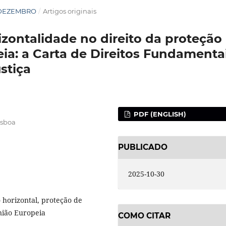
RO/DEZEMBRO
/
Artigos originais
izontalidade no direito da proteção
ia: a Carta de Direitos Fundamentai
stiça
PDF (ENGLISH)
isboa
PUBLICADO
2025-10-30
o horizontal, proteção de
União Europeia
COMO CITAR