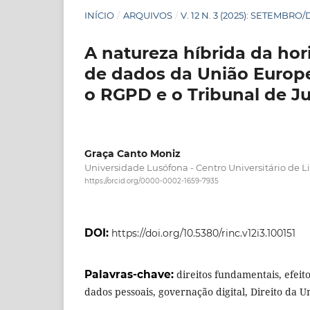
INÍCIO
/
ARQUIVOS
/
V. 12 N. 3 (2025): SETEMB
A natureza híbrida da hor
de dados da União Europe
o RGPD e o Tribunal de Ju
Graça Canto Moniz
Universidade Lusófona - Centro Universitário de L
https://orcid.org/0000-0002-1659-7935
DOI:
https://doi.org/10.5380/rinc.v12i3.100151
Palavras-chave:
direitos fundamentais, efeit
dados pessoais, governação digital, Direito da 