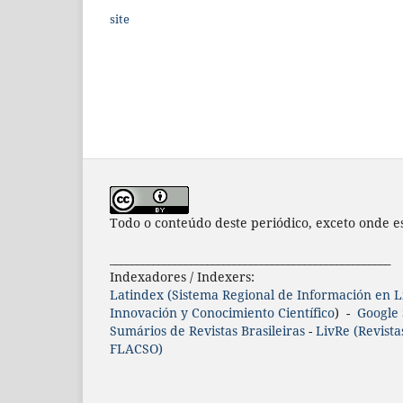
site
Todo o conteúdo deste periódico, exceto onde es
____________________________________________________
Indexadores / Indexers:
Latindex (Sistema Regional de Información en Lí
Innovación y Conocimiento Científico
) -
Google 
Sumários de Revistas Brasileiras
-
LivRe (Revista
FLACSO)
____________________________________________________