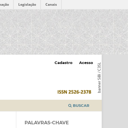
mação
Legislação
Canais
Cadastro
Acesso
BUSCAR
PALAVRAS-CHAVE