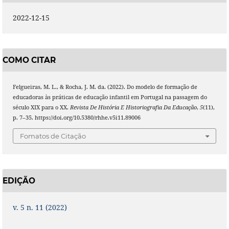
2022-12-15
COMO CITAR
Felgueiras, M. L., & Rocha, J. M. da. (2022). Do modelo de formação de
educadoras às práticas de educação infantil em Portugal na passagem do
século XIX para o XX.
Revista De História E Historiografia Da Educação
,
5
(11),
p. 7–35. https://doi.org/10.5380/rhhe.v5i11.89006
Fomatos de Citação
EDIÇÃO
v. 5 n. 11 (2022)