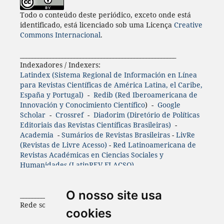
Todo o conteúdo deste periódico, exceto onde está
identificado, está licenciado sob uma Licença
Creative
Commons Internacional
.
____________________________________________________
Indexadores / Indexers:
Latindex (Sistema Regional de Información en Línea
para Revistas Científicas de América Latina, el Caribe,
España y Portugal)
-
Redib (Red Iberoamericana de
Innovación y Conocimiento Científico
) -
Google
Scholar
-
Crossref
-
Diadorim (Diretório de Políticas
Editoriais das Revistas Científicas Brasileiras)
-
Academia
-
Sumários de Revistas Brasileiras
-
LivRe
(Revistas de Livre Acesso)
-
Red Latinoamericana de
Revistas Académicas en Ciencias Sociales y
Humanidades (LatinREV-FLACSO)
O nosso site usa
____________________________________________________
Rede social:
cookies