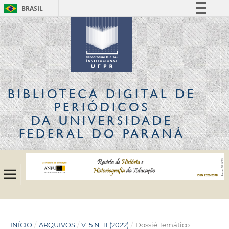
BRASIL
Simplifique!
Comunica BR
Participe
Acesso à informação
Legislação
BIBLIOTECA DIGITAL
DE
Canais
PERIÓDICOS
DA UNIVERSIDADE
FEDERAL DO PARANÁ
INÍCIO
/
ARQUIVOS
/
V. 5 N. 11 (2022)
/
Dossiê Temático