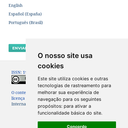
English
Español (España)
Português (Brasil)
ENVIAR SUBMISSÃO
O nosso site usa
cookies
ISSN: 1980-0614
Este site utiliza cookies e outras
tecnologias de rastreamento para
melhorar sua experiência de
O conteúdo dessa Revista está publicado sob a
licença
Creative Commons Attribution 4.0
navegação para os seguintes
International License
propósitos:
para ativar a
funcionalidade básica do site
.
Concordo