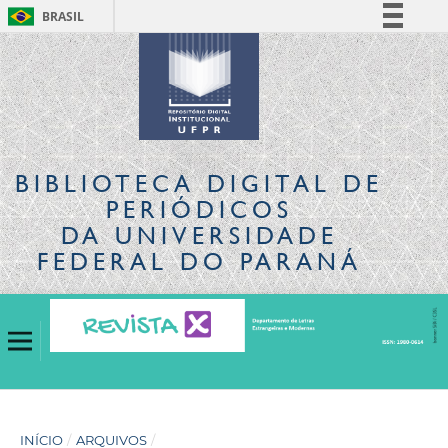
BRASIL
Simplifique!
Comunica BR
Participe
Acesso à informação
Legislação
BIBLIOTECA DIGITAL
DE
Canais
PERIÓDICOS
DA UNIVERSIDADE
FEDERAL DO PARANÁ
INÍCIO
/
ARQUIVOS
/