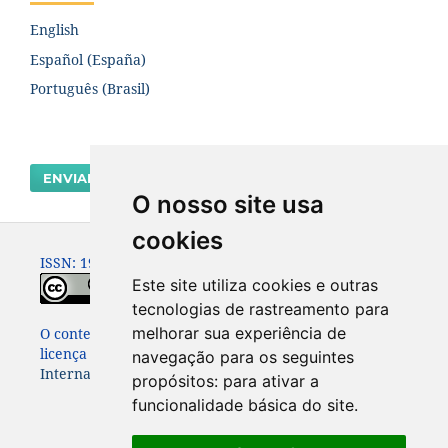
English
Español (España)
Português (Brasil)
ENVIAR SUBMISSÃO
O nosso site usa
cookies
ISSN: 1980-0614
Este site utiliza cookies e outras
tecnologias de rastreamento para
melhorar sua experiência de
O conteúdo dessa Revista está publicado sob a
licença
Creative Commons Attribution 4.0
navegação para os seguintes
International License
propósitos:
para ativar a
funcionalidade básica do site
.