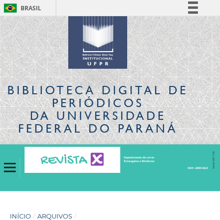
BRASIL
Simplifique!
Comunica BR
Participe
Acesso à informação
Legislação
BIBLIOTECA DIGITAL
DE
Canais
PERIÓDICOS
DA UNIVERSIDADE
FEDERAL DO PARANÁ
INÍCIO
/
ARQUIVOS
/