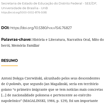
Secretaria de Estado de Educação do Distrito Federal - SEE/DF;
Universidade de Brasília - UnB
https://orcid.org/0000-0002-8176-5085
DOI:
https://doi.org/10.5380/rvx.v15i6.76827
Palavras-chave:
História e Literatura, Narrativa Oral, Mito do
herói, Memória Familiar
RESUMO
Antoni Dołęga Czerwiński, alcunhado pelos seus descendentes
de
O polonês
, que segundo Jan Magalinski, seria em território
goiano “o primeiro imigrante que se tem notícias mais concretas
[...] de nacionalidade polonesa e pertencente ao exército
napoleônico” (MAGALINSKI, 1984, p. 129), foi um importante