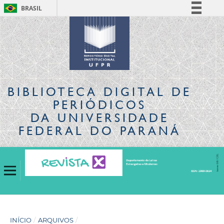
BRASIL
Simplifique!
Comunica BR
Participe
Acesso à informação
Legislação
BIBLIOTECA DIGITAL
DE
Canais
PERIÓDICOS
DA UNIVERSIDADE
FEDERAL DO PARANÁ
INÍCIO
/
ARQUIVOS
/