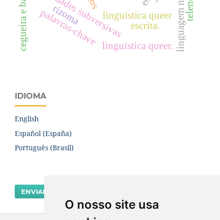
linguagem não-binária
cegueira e baixa visão
identidades subversivas
rizoma
palavras-chave
linguística queer
escrita.
linguística queer.
IDIOMA
English
Español (España)
Português (Brasil)
ENVIAR SUBMISSÃO
O nosso site usa