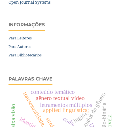
Open Journal Systems
INFORMAÇÕES
Para Leitores
Para Autores
Para Bibliotecários
PALAVRAS-CHAVE
conteúdo temático
transexualidade.
estudos de gênero
gênero textual vídeo
letramentos múltiplos
applied linguistics;
inglês.
telenovela
coda.
surdos
l2