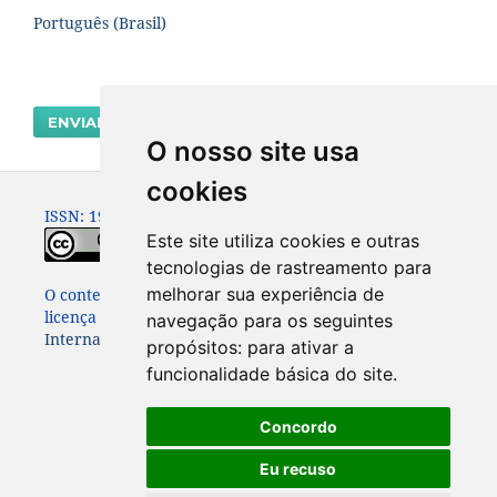
Português (Brasil)
ENVIAR SUBMISSÃO
O nosso site usa
cookies
ISSN: 1980-0614
Este site utiliza cookies e outras
tecnologias de rastreamento para
melhorar sua experiência de
O conteúdo dessa Revista está publicado sob a
licença
Creative Commons Attribution 4.0
navegação para os seguintes
International License
propósitos:
para ativar a
funcionalidade básica do site
.
Concordo
Eu recuso