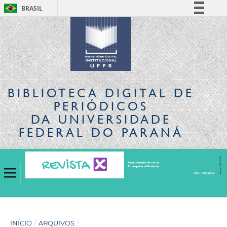
BRASIL
Simplifique!
Comunica BR
Participe
Acesso à informação
Legislação
BIBLIOTECA DIGITAL
DE
Canais
PERIÓDICOS
DA UNIVERSIDADE
FEDERAL DO PARANÁ
INÍCIO
/
ARQUIVOS
/