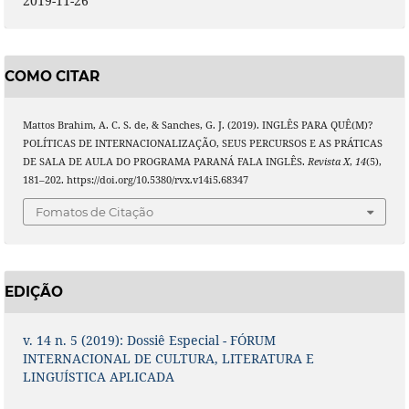
2019-11-26
COMO CITAR
Mattos Brahim, A. C. S. de, & Sanches, G. J. (2019). INGLÊS PARA QUÊ(M)?
POLÍTICAS DE INTERNACIONALIZAÇÃO, SEUS PERCURSOS E AS PRÁTICAS
DE SALA DE AULA DO PROGRAMA PARANÁ FALA INGLÊS.
Revista X
,
14
(5),
181–202. https://doi.org/10.5380/rvx.v14i5.68347
Fomatos de Citação
EDIÇÃO
v. 14 n. 5 (2019): Dossiê Especial - FÓRUM
INTERNACIONAL DE CULTURA, LITERATURA E
LINGUÍSTICA APLICADA