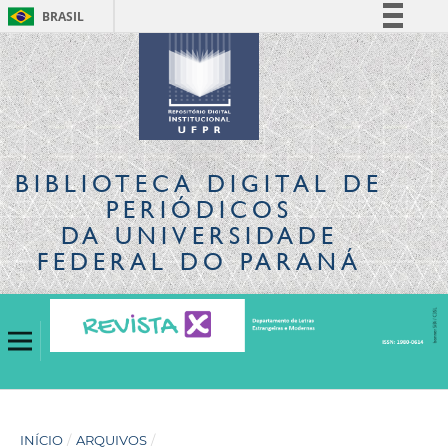
BRASIL
Simplifique!
Comunica BR
Participe
Acesso à informação
Legislação
BIBLIOTECA DIGITAL
DE
Canais
PERIÓDICOS
DA UNIVERSIDADE
FEDERAL DO PARANÁ
INÍCIO
/
ARQUIVOS
/