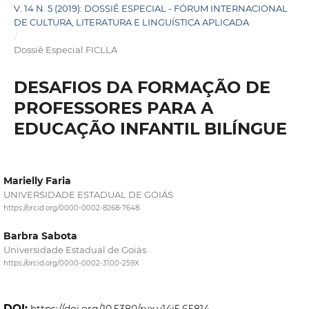
V. 14 N. 5 (2019): DOSSIÊ ESPECIAL - FÓRUM INTERNACIONAL
DE CULTURA, LITERATURA E LINGUÍSTICA APLICADA
/
Dossiê Especial FICLLA
DESAFIOS DA FORMAÇÃO DE
PROFESSORES PARA A
EDUCAÇÃO INFANTIL BILÍNGUE
Marielly Faria
UNIVERSIDADE ESTADUAL DE GOIÁS
https://orcid.org/0000-0002-8268-7648
Barbra Sabota
Universidade Estadual de Goiás
https://orcid.org/0000-0002-3100-259X
DOI:
https://doi.org/10.5380/rvx.v14i5.65814