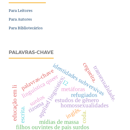
Para Leitores
Para Autores
Para Bibliotecários
PALAVRAS-CHAVE
cegueira.
identidades subversivas
transexualidade.
palavras-chave
linguística queer
applied linguistics;
l2
educação em li
metáforas
refugiados
surdos
estudos de gênero
rizoma
homossexualidades
inglês.
escrita.
coda.
mídias de massa
filhos ouvintes de pais surdos