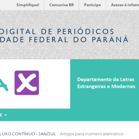
Simplifique!
Comunica BR
Participe
Acesso à infor
DIGITAL
DE PERIÓDICOS
IDADE FEDERAL DO PARANÁ
RE
DE FLUXO CONTÍNUO - JAN/JUL
/
Artigos para número atemático