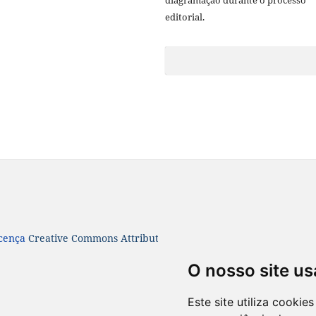
diagramação durante o processo
editorial.
icença
Creative Commons Attribution 4.0 International License
O nosso site us
Este site utiliza cooki