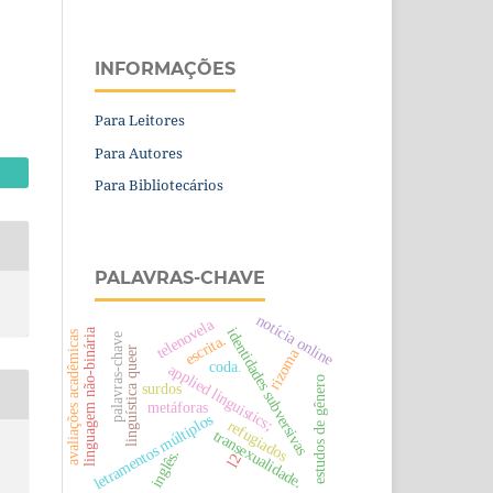
INFORMAÇÕES
Para Leitores
Para Autores
Para Bibliotecários
PALAVRAS-CHAVE
notícia online
telenovela
identidades subversivas
linguagem não-binária
avaliações acadêmicas
escrita.
palavras-chave
linguística queer
rizoma
coda.
applied linguistics;
estudos de gênero
surdos
metáforas
letramentos múltiplos
refugiados
transexualidade.
inglês.
l2