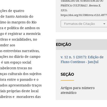
TRABALHO DE SUBSISTÊNCIA OU
PRÁTICA CULTURAL?.
Revista X
,
ações de quatro
12
(1).
https://doi.org/10.5380/rvx.v12i1.4977
 de Santo Antonio do
ximo às margens do Rio
Fomatos de Citação
ca e política de ambos os
tigo é registrar a memória
tivas e socialidades, no
EDIÇÃO
ponder aos
 entrevistas narrativas,
otações no diário de campo
v. 12 n. 1 (2017): Edição de
Fluxo Contínuo - Jan/Jul
 é um espaço social
stabelecem trocas no
nças culturais dos sujeitos
SEÇÃO
ora entre o passado e o
stados apresentando traços
Artigos para número
ais próprias deste local
atemático
chibeiros e moradores das