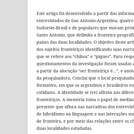
Este artigo foi desenvolvido a partir das inform
entrevistados de San Antonio-Argentina, quatro
Sudoeste-Brasil e de populares que moram pró
Santo Antonio, que delimita a fronteira geográfi
países das duas localidades. O objetivo deste ar
dos sujeitos fronteiriços identificando suas narra
que se refere aos “chibos” e “piques”. Para res
questionamentos da investigação foram usadas as
a partir da alocução “ser fronteiriço é...”, e an
da pesquisadora. Concluí que o local pesquisado
formativo, em que os argentinos e brasileiros e
cotidiano. A identidade se (re) afirma nas difere
fronteiriços. A memória toma o papel de mediad
presente que aflora nas narrativas dos entrevi
de hibridismo na linguagem e nas interações soci
de fronteira, e por meio das relações entre os 
duas localidades estudadas.