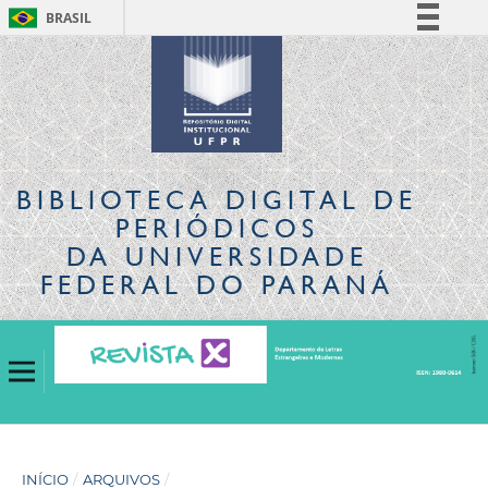
BRASIL
Simplifique!
Comunica BR
Participe
Acesso à informação
Legislação
BIBLIOTECA DIGITAL
DE
Canais
PERIÓDICOS
DA UNIVERSIDADE
FEDERAL DO PARANÁ
INÍCIO
/
ARQUIVOS
/