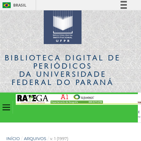
BRASIL
Simplifique!
Comunica BR
Participe
Acesso à informação
Legislação
BIBLIOTECA DIGITAL
DE
Canais
PERIÓDICOS
DA UNIVERSIDADE
FEDERAL DO PARANÁ
INÍCIO
/
ARQUIVOS
/
v. 1 (1997)