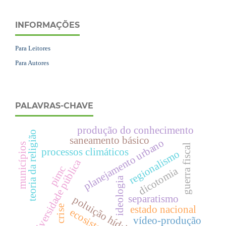
INFORMAÇÕES
Para Leitores
Para Autores
PALAVRAS-CHAVE
produção do conhecimento
teoria da religião
saneamento básico
planejamento urbano
municípios
guerra fiscal
processos climáticos
regionalismo
universidade pública
pimc
dicotomia
ideologia
separatismo
poluição hídrica
estado nacional
crise
ecosistema
vídeo-produção