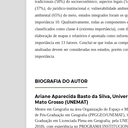
tradicionais (50%) do socioeconômico; aspectos legais (54
(37%), do jurídico-institucional e; vulnerabilidade ambie
ambiental (65%) do meio, estudos integrados foram os q
importância 10. Qualitativamente, todas as componentes 
classificados como classe 4 (extrema importância), com d
elaboração de mapas e relatórios é apontada como inform
importância em 13 fatores. Conclui-se que todas as compo
analisadas devem ser consideradas nos estudos, porém com
importância.
BIOGRAFIA DO AUTOR
Ariane Aparecida Basto da Silva,
Univer
Mato Grosso (UNEMAT)
Mestre em Geografia na área Organização do Espaço e 
de Pós-Graduação em Geografia (PPGGEO/UNEMAT), Cá
Graduação em Licenciada Plena em Geografia, pela UN
2018), com experiência no PROGRAMA INSTITUCI