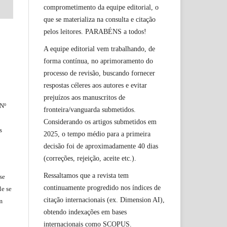
comprometimento da equipe editorial, o
que se materializa na consulta e citação
pelos leitores. PARABÉNS a todos!
A equipe editorial vem trabalhando, de
forma contínua, no aprimoramento do
processo de revisão, buscando fornecer
respostas céleres aos autores e evitar
prejuízos aos manuscritos de
 Nº
fronteira/vanguarda submetidos.
Considerando os artigos submetidos em
s
2025, o tempo médio para a primeira
decisão foi de aproximadamente 40 dias
(correções, rejeição, aceite etc.).
Ressaltamos que a revista tem
se
continuamente progredido nos índices de
le
se
citação internacionais (ex. Dimension AI),
m
obtendo indexações em bases
internacionais como SCOPUS.