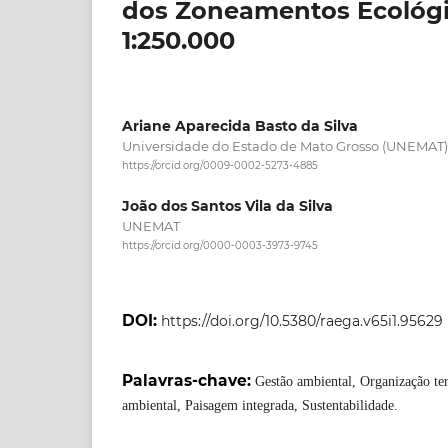
dos Zoneamentos Ecológic
1:250.000
Ariane Aparecida Basto da Silva
Universidade do Estado de Mato Grosso (UNEMAT)
https://orcid.org/0009-0002-5273-4885
João dos Santos Vila da Silva
UNEMAT
https://orcid.org/0000-0003-3973-9745
DOI:
https://doi.org/10.5380/raega.v65i1.95629
Palavras-chave:
Gestão ambiental, Organização ter
ambiental, Paisagem integrada, Sustentabilidade.