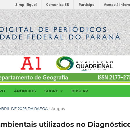
Simplifique!
Comunica BR
Participe
Acesso à infor
DIGITAL
DE PERIÓDICOS
IDADE FEDERAL DO PARANÁ
RO
ANÚNCIOS
SOBRE
BUSCAR
E ABRIL DE 2026 DA RAEGA
/
Artigos
bientais utilizados no Diagnóstic