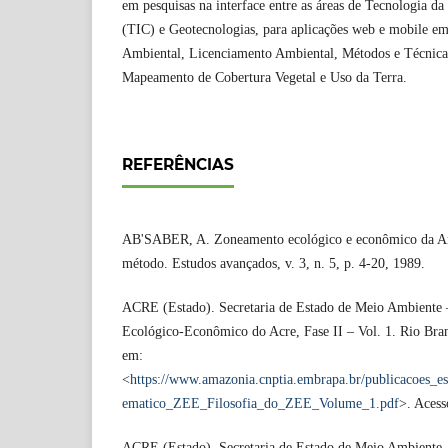
em pesquisas na interface entre as áreas de Tecnologia 
(TIC) e Geotecnologias, para aplicações web e mobile 
Ambiental, Licenciamento Ambiental, Métodos e Técnic
Mapeamento de Cobertura Vegetal e Uso da Terra.
REFERÊNCIAS
AB'SABER, A. Zoneamento ecológico e econômico da Ama
método. Estudos avançados, v. 3, n. 5, p. 4-20, 1989.
ACRE (Estado). Secretaria de Estado de Meio Ambient
Ecológico-Econômico do Acre, Fase II – Vol. 1. Rio Br
em:
<
https://www.amazonia.cnptia.embrapa.br/publicacoes_
ematico_ZEE_Filosofia_do_ZEE_Volume_1.pdf
>. Acess
ACRE (Estado). Secretaria de Estado de Meio Ambient