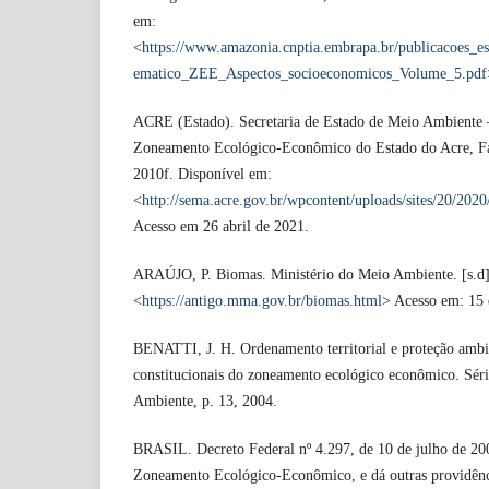
em:
<
https://www.amazonia.cnptia.embrapa.br/publicacoes_
ematico_ZEE_Aspectos_socioeconomicos_Volume_5.pdf
ACRE (Estado). Secretaria de Estado de Meio Ambiente
Zoneamento Ecológico-Econômico do Estado do Acre, F
2010f. Disponível em:
<
http://sema.acre.gov.br/wpcontent/uploads/sites/20/20
Acesso em 26 abril de 2021.
ARAÚJO, P. Biomas. Ministério do Meio Ambiente. [s.d]
<
https://antigo.mma.gov.br/biomas.html
> Acesso em: 15 
BENATTI, J. H. Ordenamento territorial e proteção ambien
constitucionais do zoneamento ecológico econômico. Sér
Ambiente, p. 13, 2004.
BRASIL. Decreto Federal nº 4.297, de 10 de julho de 2002
Zoneamento Ecológico-Econômico, e dá outras providênc