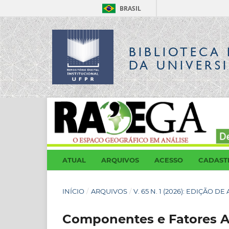
BRASIL
BIBLIOTECA 
DA UNIVERS
ATUAL
ARQUIVOS
ACESSO
CADAST
INÍCIO
/
ARQUIVOS
/
V. 65 N. 1 (2026): EDIÇÃO D
Componentes e Fatores Am