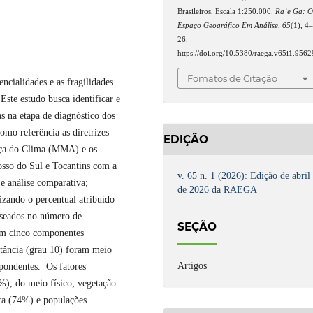
Brasileiros, Escala 1:250.000.
Ra’e Ga: 
Espaço Geográfico Em Análise
,
65
(1), 4
26.
https://doi.org/10.5380/raega.v65i1.9562
Fomatos de Citação
cialidades e as fragilidades
Este estudo busca identificar e
as na etapa de diagnóstico dos
omo referência as diretrizes
EDIÇÃO
nça do Clima (MMA) e os
sso do Sul e Tocantins com a
v. 65 n. 1 (2026): Edição de abril
 e análise comparativa;
de 2026 da RAEGA
lizando o percentual atribuído
baseados no número de
SEÇÃO
 em cinco componentes
tância (grau 10) foram meio
Artigos
spondentes. Os fatores
%), do meio físico; vegetação
rra (74%) e populações