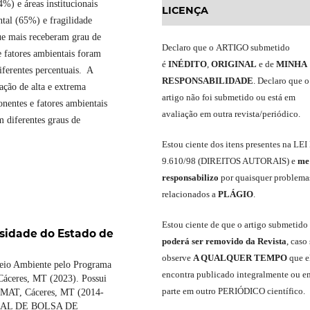
%) e áreas institucionais
LICENÇA
ntal (65%) e fragilidade
ue mais receberam grau de
Declaro
que o
ARTIGO
submetido
e fatores ambientais foram
é
INÉDITO
,
ORIGINAL
e
de
MINHA
iferentes percentuais. A
RESPONSABILIDADE
.
Declaro que o
ação de alta e extrema
artigo não foi submetido ou está em
nentes e fatores ambientais
avaliação em outra revista/periódico.
 diferentes graus de
Est
ou
ciente dos itens presentes na LEI
9.610
/
98 (DIREITOS AUTORAIS)
e
me
responsabili
z
o
por quaisquer problema
relacionados a
PLÁGIO
.
E
stou
ciente de que o artigo submetido
sidade do Estado de
poderá ser removido da Revista
,
caso 
observe
A QUALQUER TEMPO
que
e
Meio Ambiente pelo Programa
encontra publicado integralmente ou e
ceres, MT (2023). Possui
parte em outro
PERIÓDICO
científico.
EMAT, Cáceres, MT (2014-
ONAL DE BOLSA DE