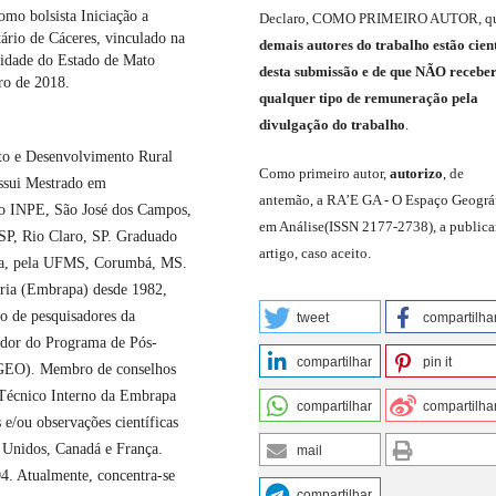
bolsista Iniciação a
Declaro
,
COMO PRIMEIRO AUTOR
,
q
ário de Cáceres, vinculado na
demais
autores do trabalho estão cien
idade do Estado de Mato
de
sta
submiss
ão e
de
que
NÃO
recebe
ro de 2018.
qualquer tipo de remuneração pela
divulgação do trabalho
.
to e Desenvolvimento Rural
C
omo primeiro autor
,
a
utorizo
,
de
ssui Mestrado em
antemão,
a RA’E GA -
O Espaço Geográ
lo INPE, São José dos Campos,
em Análise
(
ISSN 2177-2738
)
,
a publica
SP, Rio Claro, SP. Graduado
artigo, caso aceito.
ica, pela UFMS, Corumbá, MS.
ria (Embrapa) desde 1982,
o de pesquisadores da
tweet
compartilha
ador do Programa de Pós-
compartilhar
pin it
EO). Membro de conselhos
ê Técnico Interno da Embrapa
compartilhar
compartilha
 e/ou observações científicas
s Unidos, Canadá e França.
mail
. Atualmente, concentra-se
compartilhar