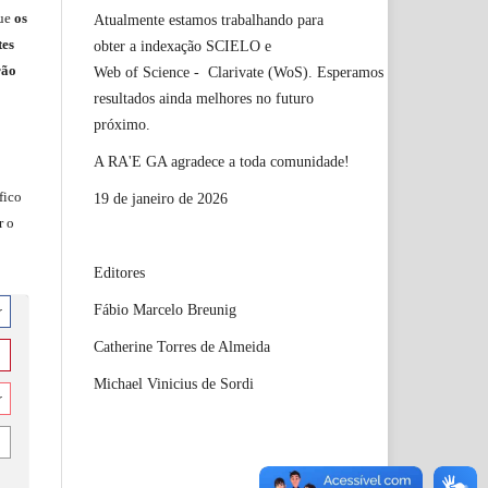
ue
os
Atualmente estamos trabalhando para
tes
obter a indexação SCIELO e
rão
Web of Science - Clarivate (WoS). Esperamos
resultados ainda melhores no futuro
próximo.
A RA'E GA agradece a toda comunidade!
fico
19 de janeiro de 2026
r o
Editores
Fábio Marcelo Breunig
r
Catherine Torres de Almeida
Michael Vinicius de Sordi
r