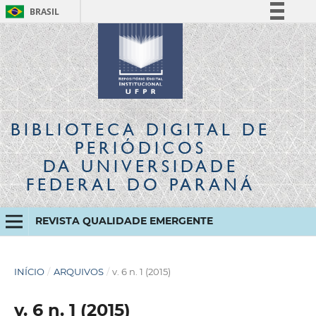
BRASIL
Simplifique!
Comunica BR
Participe
Acesso à informação
Legislação
BIBLIOTECA DIGITAL
DE
Canais
PERIÓDICOS
DA UNIVERSIDADE
FEDERAL DO PARANÁ
REVISTA QUALIDADE EMERGENTE
INÍCIO
/
ARQUIVOS
/
v. 6 n. 1 (2015)
v. 6 n. 1 (2015)