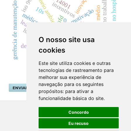
iso 9001
inovação
iso 14001
qualidade no hospital
satisfação no trabalho
meio ambiente
gerência de manutenção
incentivos
ensino médio
10s
motivação
médico veterinário
qfd
0
lean thinking
qrqc
setor automotivo
coco
habitação
o qfd
O nosso site usa
desenvolvimento de produt
cookies
infra-estrutura
programa ensino médio inovador
Este site utiliza cookies e outras
tecnologias de rastreamento para
melhorar sua experiência de
navegação para os seguintes
ENVIAR SUBMISSÃO
propósitos:
para ativar a
funcionalidade básica do site
.
Concordo
Eu recuso