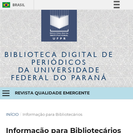
BRASIL
Simplifique!
Comunica BR
Participe
Acesso à informação
Legislação
BIBLIOTECA DIGITAL
DE
Canais
PERIÓDICOS
DA UNIVERSIDADE
FEDERAL DO PARANÁ
REVISTA QUALIDADE EMERGENTE
INÍCIO
/
Informação para Bibliotecários
Informação para Bibliotecários