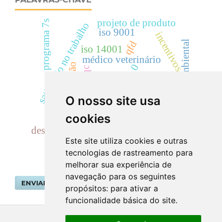
projeto de produto
programa 7s
satisfação no trabalho
iso 9001
incentivos
gestão ambiental
qfd
iso 14001
médico veterinário
motivação
0
qrqc
setor automotivo
10s
coco
meio ambiente
O nosso site usa
inovação
o qfd
cookies
disponibilidade
desenvolvimento de produt
Este site utiliza cookies e outras
tecnologias de rastreamento para
melhorar sua experiência de
navegação para os seguintes
ENVIAR SUBMISSÃO
propósitos:
para ativar a
funcionalidade básica do site
.