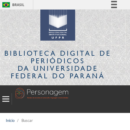
BRASIL
Simplifique!
Comunica BR
Participe
Acesso à informação
Legislação
BIBLIOTECA DIGITAL
DE
Canais
PERIÓDICOS
DA UNIVERSIDADE
FEDERAL DO PARANÁ
Início
/
Buscar