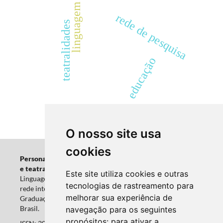
linguagem
rede de pesquisa
teatralidades
educação
O nosso site usa
cookies
Personagem: Revista de estudos em educação, linguagem
e teatralidades.
Laboratório de estudos em Educação,
Este site utiliza cookies e outras
Linguagem e Teatralidades (Labelit/UFPR/CNPq); Diálogos:
tecnologias de rastreamento para
rede internacional de pesquisa; Programa de Pós-
melhorar sua experiência de
Graduação em Educação (PPGE/UFPR), Curitiba, Paraná,
Brasil.
navegação para os seguintes
propósitos:
para ativar a