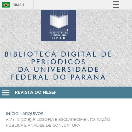
BRASIL
Simplifique!
Comunica BR
Participe
Acesso à informação
Legislação
BIBLIOTECA DIGITAL
DE
Canais
PERIÓDICOS
DA UNIVERSIDADE
FEDERAL DO PARANÁ
REVISTA DO NESEF
INÍCIO
/
ARQUIVOS
/
v. 7 n. 2 (2018): FILOSOFIA E ESCLARECIMENTO: RAZÃO
PÚBLICA E ANÁLISE DE CONJUNTURA