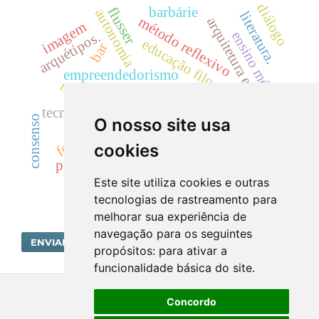
diálogo
barbárie
flusser
autonomia
literatura.
método reflexivo
arquitetura escolar
imagem
ensino médio.
arquétipos.
educação filosófica.
bar
empreendedorismo
mitos
novos layouts
filosofia.
ensino
reificação
paidéia
tecnologia.
rorty
consenso
O nosso site usa
fotografia
ética
diálogo e ética.
cookies
pde
práticas docentes.
Este site utiliza cookies e outras
tecnologias de rastreamento para
melhorar sua experiência de
navegação para os seguintes
ENVIAR SUBMISSÃO
propósitos:
para ativar a
funcionalidade básica do site
.
Concordo