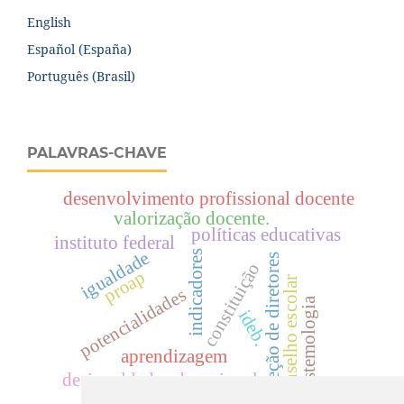
English
Español (España)
Português (Brasil)
PALAVRAS-CHAVE
desenvolvimento profissional docente
valorização docente.
políticas educativas
instituto federal
igualdade
indicadores
seleção de diretores
constituição
proap
conselho escolar
potencialidades
epistemologia
ideb.
aprendizagem
desigualdade educacional