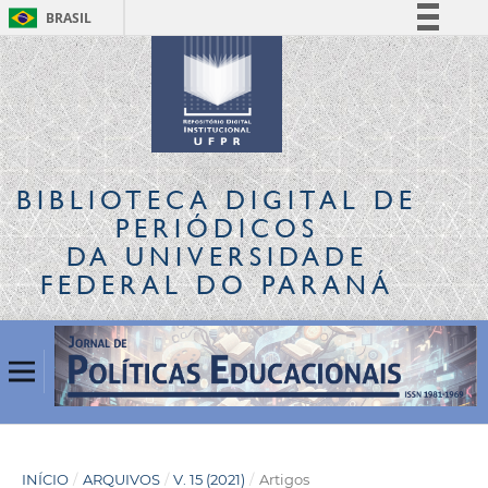
BRASIL
Simplifique!
Comunica BR
Participe
Acesso à informação
Legislação
BIBLIOTECA DIGITAL
DE
Canais
PERIÓDICOS
DA UNIVERSIDADE
FEDERAL DO PARANÁ
INÍCIO
/
ARQUIVOS
/
V. 15 (2021)
/
Artigos