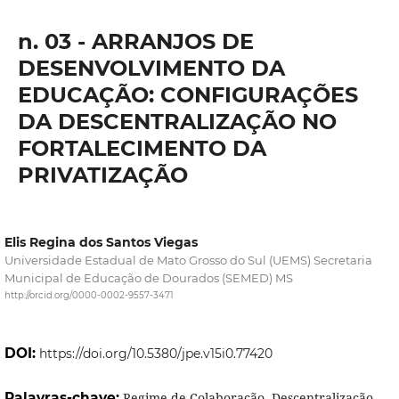
n. 03 - ARRANJOS DE
DESENVOLVIMENTO DA
EDUCAÇÃO: CONFIGURAÇÕES
DA DESCENTRALIZAÇÃO NO
FORTALECIMENTO DA
PRIVATIZAÇÃO
Elis Regina dos Santos Viegas
Universidade Estadual de Mato Grosso do Sul (UEMS) Secretaria
Municipal de Educação de Dourados (SEMED) MS
http://orcid.org/0000-0002-9557-3471
DOI:
https://doi.org/10.5380/jpe.v15i0.77420
Palavras-chave:
Regime de Colaboração, Descentralização,