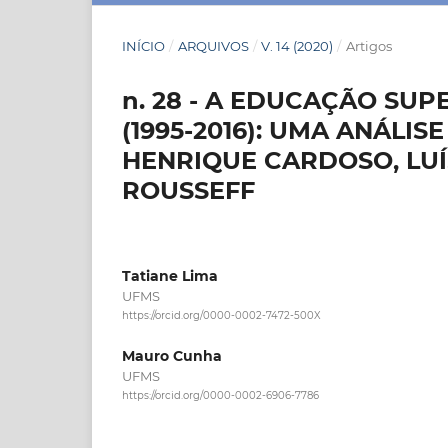
INÍCIO
/
ARQUIVOS
/
V. 14 (2020)
/
Artigos
n. 28 - A EDUCAÇÃO SU
(1995-2016): UMA ANÁL
HENRIQUE CARDOSO, LUÍS
ROUSSEFF
Tatiane Lima
UFMS
https://orcid.org/0000-0002-7472-500X
Mauro Cunha
UFMS
https://orcid.org/0000-0002-6906-7786