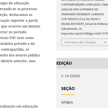
campo da educação
CONTEMPORÂNEO (1995-2016): UM
derando-se os processos
ANÁLISE DOS GOVERNOS DE
seção, destacamos as
FERNANDO HENRIQUE CARDOSO,
LUÍS INÁCIO LULA DA SILVA E
cação superior a partir
DILMA ROUSSEFF.
Jornal De Políticas
r que ocorreu um intenso
Educacionais
,
14
.
erior no período
https://doi.org/10.5380/jpe.v14i0.7179
overno FHC teve como
Fomatos de Citação
niciativa privada e da
contrapartida, os
ento dos setores público
ideário anterior, mas
EDIÇÃO
v. 14 (2020)
SEÇÃO
Artigos
graduação em educação