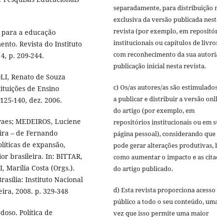
separadamente, para distribuição 
exclusiva da versão publicada nest
revista (por exemplo, em repositó
a para a educação
institucionais ou capítulos de livro
nto. Revista do Instituto
com reconhecimento da sua autori
14, p. 209-244.
publicação inicial nesta revista.
LI, Renato de Souza
c) Os/as autores/as são estimulado
ituições de Ensino
a publicar e distribuir a versão onl
 125-140, dez. 2006.
do artigo (por exemplo, em
vaes; MEDEIROS, Luciene
repositórios institucionais ou em 
ira – de Fernando
página pessoal), considerando que 
líticas de expansão,
pode gerar alterações produtivas,
or brasileira. In: BITTAR,
como aumentar o impacto e as cita
 Marília Costa (Orgs.).
do artigo publicado.
asília: Instituto Nacional
d) Esta revista proporciona acesso
ira, 2008. p. 329-348
público a todo o seu conteúdo, um
oso. Política de
vez que isso permite uma maior