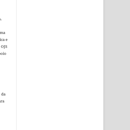
,
ema
ica e
o OJS
poio
 da
ara