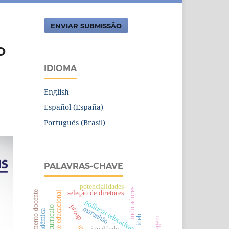
ENVIAR SUBMISSÃO
O
IDIOMA
English
Español (España)
Português (Brasil)
PALAVRAS-CHAVE
potencialidades
indicadores
seleção de diretores
afastamento docente
desigualdade educacional
políticas educativas
proap
maranhão
ideb.