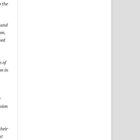
o the
t and
ion,
sed
n of
on in
r
rsion
heir
at