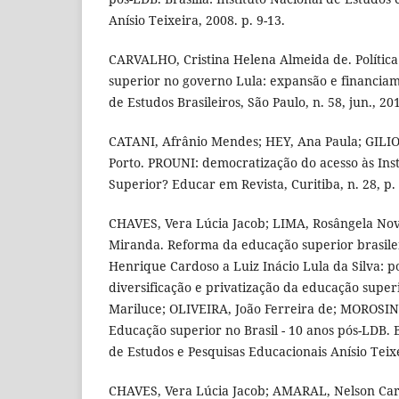
Anísio Teixeira, 2008. p. 9-13.
CARVALHO, Cristina Helena Almeida de. Polític
superior no governo Lula: expansão e financiame
de Estudos Brasileiros, São Paulo, n. 58, jun., 20
CATANI, Afrânio Mendes; HEY, Ana Paula; GILIO
Porto. PROUNI: democratização do acesso às Inst
Superior? Educar em Revista, Curitiba, n. 28, p.
CHAVES, Vera Lúcia Jacob; LIMA, Rosângela No
Miranda. Reforma da educação superior brasile
Henrique Cardoso a Luiz Inácio Lula da Silva: po
diversificação e privatização da educação superi
Mariluce; OLIVEIRA, João Ferreira de; MOROSINI,
Educação superior no Brasil - 10 anos pós-LDB. Br
de Estudos e Pesquisas Educacionais Anísio Teixe
CHAVES, Vera Lúcia Jacob; AMARAL, Nelson Card