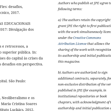
Authors who publish at JPE agree t
ies: desafios,
following terms:
cnico, 2017.
a) The authors retain the copyrigh
AS EDUCACIONAIS
grant JPE the right to first publicat
017: Divulgação dos
with the work simultaneously licen
under the
Creative Commons
Attribution License
that allows the
e retrocessos, a
sharing of the work with recognitio
 superior pública. In:
its authorship and initial publicati
ises do capital às crises da
this magazine.
s desafios em perspectiva.
b) Authors are authorized to sign
additional contracts, separately, fo
tal. São Paulo:
non-exclusive distribution of the ve
published in JPE (for example, in
institutional repositories or book
 Neoliberalismo e os
chapters, with acknowledgment of t
 Maria Cristina Soares
authorship and initial publication 
tituto Luckács, 2012.