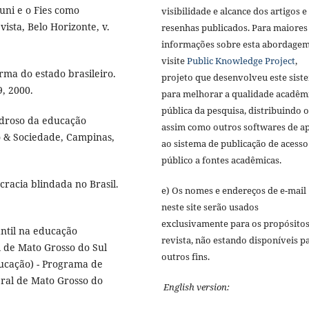
uni e o Fies como
visibilidade e alcance dos artigos e
ista, Belo Horizonte, v.
resenhas publicados. Para maiores
informações sobre esta abordagem
visite
Public Knowledge Project
,
rma do estado brasileiro.
projeto que desenvolveu este sist
9, 2000.
para melhorar a qualidade acadêm
pública da pesquisa, distribuindo 
droso da educação
assim como outros softwares de a
o & Sociedade, Campinas,
ao sistema de publicação de acesso
público a fontes acadêmicas.
cracia blindada no Brasil.
e) Os nomes e endereços de e-mail
neste site serão usados
exclusivamente para os propósitos
antil na educação
revista, não estando disponíveis p
l de Mato Grosso do Sul
outros fins.
ducação) - Programa de
ral de Mato Grosso do
English version: