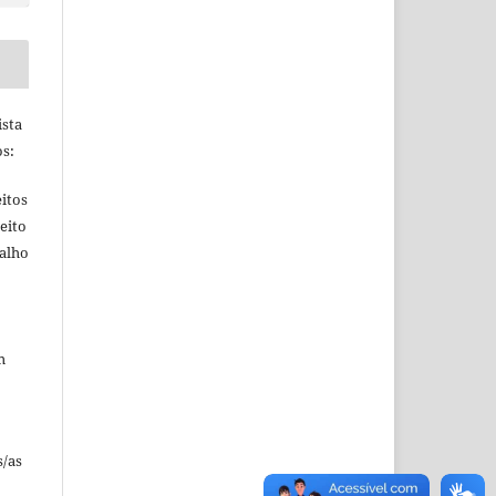
ista
s:
itos
eito
balho
m
s/as