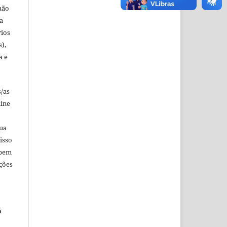
não
a
rios
s),
a e
s/as
line
sua
isso
 bem
ções
a