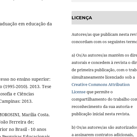
LICENÇA
raduação em educação da
Autores/as que publicam nesta rev
concordam com os seguintes termo
a) Os/As autores/as mantêm os dire
autorais e concedem à revista o dir
de primeira publicação, com o tra
simultaneamente licenciado sob a
esso no ensino superior:
Creative Commons Attribution
o (1995-2010). 2013. Tese
License
que permite o
losofia e Ciências
compartilhamento do trabalho co
Campinas: 2013.
reconhecimento da sua autoria e
publicação inicial nesta revista.
MOROSINI, Marília Costa.
João Ferreira de;
b) Os/as autores/as são autorizado
ior no Brasil - 10 anos
a assinarem contratos adicionais,
 e Pesquisas Educacionais