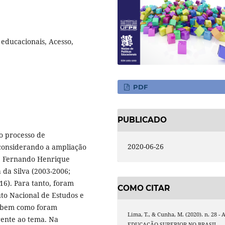
 educacionais, Acesso,
PDF
PUBLICADO
 o processo de
2020-06-26
 considerando a ampliação
de Fernando Henrique
 da Silva (2003-2006;
16). Para tanto, foram
COMO CITAR
uto Nacional de Estudos e
), bem como foram
Lima, T., & Cunha, M. (2020). n. 28 - 
erente ao tema. Na
EDUCAÇÃO SUPERIOR NO BRASIL