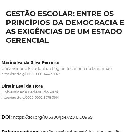
GESTÃO ESCOLAR: ENTRE OS
PRINCÍPIOS DA DEMOCRACIA E
AS EXIGÊNCIAS DE UM ESTADO
GERENCIAL
Marinalva da Silva Ferreira
Universidade Estadual da Região Tocantina do Maranhão
https://orcid.org/0000-0002-4442-9023
Dinair Leal da Hora
Universidade Federal do Pará
https://orcid.org/0000-0002-3278-3914
DOI:
https://doi.org/10.5380/jpe.v20i1.100965
Palavras-chave:
gestão escolar democrática, nova gestão