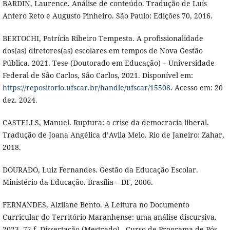
BARDIN, Laurence. Análise de conteúdo. Tradução de Luís
Antero Reto e Augusto Pinheiro. São Paulo: Edições 70, 2016.
BERTOCHI, Patrícia Ribeiro Tempesta. A profissionalidade
dos(as) diretores(as) escolares em tempos de Nova Gestão
Pública. 2021. Tese (Doutorado em Educação) – Universidade
Federal de São Carlos, São Carlos, 2021. Disponível em:
https://repositorio.ufscar.br/handle/ufscar/15508
. Acesso em: 20
dez. 2024.
CASTELLS, Manuel. Ruptura: a crise da democracia liberal.
Tradução de Joana Angélica d’Avila Melo. Rio de Janeiro: Zahar,
2018.
DOURADO, Luiz Fernandes. Gestão da Educação Escolar.
Ministério da Educação. Brasília – DF, 2006.
FERNANDES, Alzilane Bento. A Leitura no Documento
Curricular do Território Maranhense: uma análise discursiva.
2023. 72 f. Dissertação (Mestrado) - Curso de Programa de Pós-