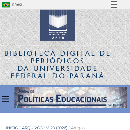
BRASIL
Simplifique!
Comunica BR
Participe
Acesso à informação
Legislação
BIBLIOTECA DIGITAL
DE
Canais
PERIÓDICOS
DA UNIVERSIDADE
FEDERAL DO PARANÁ
INÍCIO
/
ARQUIVOS
/
V. 20 (2026)
/
Artigos