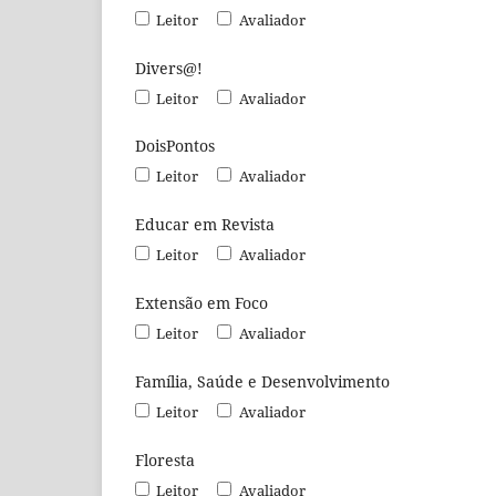
Leitor
Avaliador
Divers@!
Leitor
Avaliador
DoisPontos
Leitor
Avaliador
Educar em Revista
Leitor
Avaliador
Extensão em Foco
Leitor
Avaliador
Família, Saúde e Desenvolvimento
Leitor
Avaliador
Floresta
Leitor
Avaliador