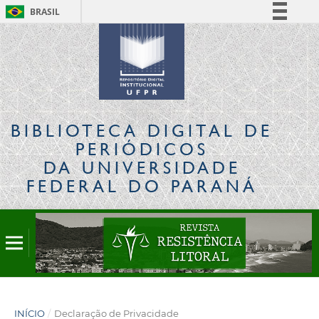
BRASIL
Simplifique!
Comunica BR
Participe
Acesso à informação
Legislação
BIBLIOTECA DIGITAL
DE
Canais
PERIÓDICOS
DA UNIVERSIDADE
FEDERAL DO PARANÁ
INÍCIO
/
Declaração de Privacidade