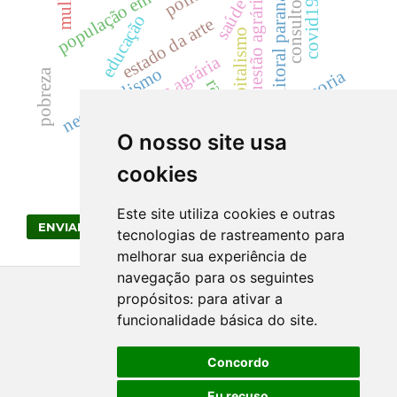
litoral paranaense
consultoria.
questão agrária
saúde
covid19
educação
estado da arte
capitalismo
reforma agrária
neoliberalismo
assessoria
pobreza
racismo
hiv
eugenia
O nosso site usa
cookies
Este site utiliza cookies e outras
ENVIAR SUBMISSÃO
tecnologias de rastreamento para
melhorar sua experiência de
navegação para os seguintes
propósitos:
para ativar a
funcionalidade básica do site
.
Concordo
Eu recuso