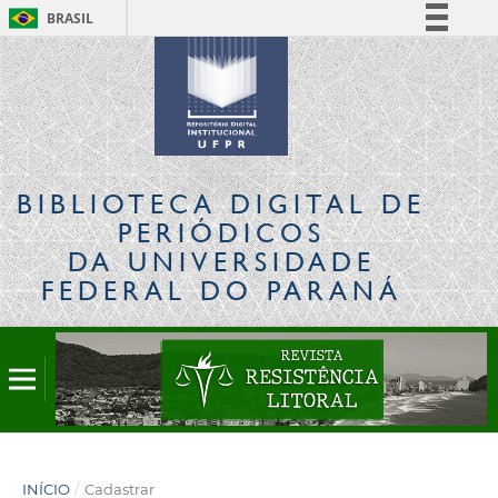
BRASIL
Simplifique!
Comunica BR
Participe
Acesso à informação
Legislação
BIBLIOTECA DIGITAL
DE
Canais
PERIÓDICOS
DA UNIVERSIDADE
FEDERAL DO PARANÁ
INÍCIO
/
Cadastrar