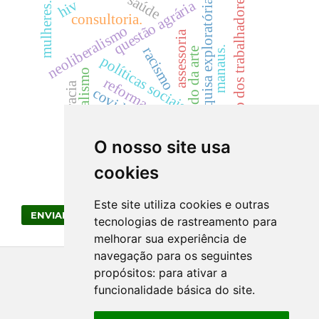
saúde
partido dos trabalhadores
pesquisa exploratória.
hiv
questão agrária
mulheres.
consultoria.
neoliberalismo
assessoria
manaus.
racismo
estado da arte
políticas sociais
capitalismo
reforma agrária
democracia
covid19
litoral paranaense
O nosso site usa
cookies
Este site utiliza cookies e outras
ENVIAR SUBMISSÃO
tecnologias de rastreamento para
melhorar sua experiência de
navegação para os seguintes
propósitos:
para ativar a
funcionalidade básica do site
.