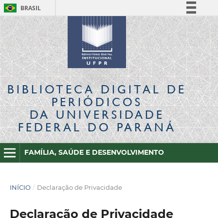
BRASIL
Simplifique!
Comunica BR
Participe
Acesso à informação
Legislação
BIBLIOTECA DIGITAL
DE
Canais
PERIÓDICOS
DA UNIVERSIDADE
FEDERAL DO PARANÁ
FAMÍLIA, SAÚDE E DESENVOLVIMENTO
INÍCIO
/
Declaração de Privacidade
Declaração de Privacidade