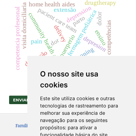
drugtherapy
home health aides
visita domiciliaria
depression
competencia profeseonal
pacient care team
extensão
enfermagem pediátrica
community health agent
dolor
parto
competências
delivey
ensino
puerperio
depresion
dor
pain
poisoning
depressão
teaching
población rural
enseñanza
O nosso site usa
cookies
Este site utiliza cookies e outras
ENVIAR SUBMISSÃO
tecnologias de rastreamento para
melhorar sua experiência de
navegação para os seguintes
Família, Saúde e Desenvolvimento. ISSN: 1517-6533
propósitos:
para ativar a
funcionalidade básica do site
.