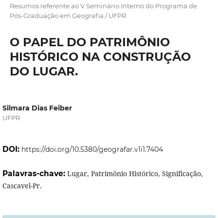
Resumos referente ao V Seminário Interno do Programa de
Pós-Graduação em Geografia / UFPR
O PAPEL DO PATRIMÔNIO
HISTÓRICO NA CONSTRUÇÃO
DO LUGAR.
Silmara Dias Feiber
UFPR
DOI:
https://doi.org/10.5380/geografar.v1i1.7404
Palavras-chave:
Lugar, Patrimônio Histórico, Significação,
Cascavel-Pr.