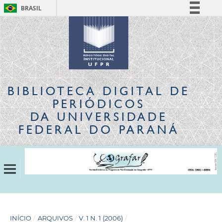
BRASIL
Simplifique!
Comunica BR
Participe
Acesso à informação
Legislação
BIBLIOTECA DIGITAL
DE
Canais
PERIÓDICOS
DA UNIVERSIDADE
FEDERAL DO PARANÁ
INÍCIO
/
ARQUIVOS
/
V. 1 N. 1 (2006)
/