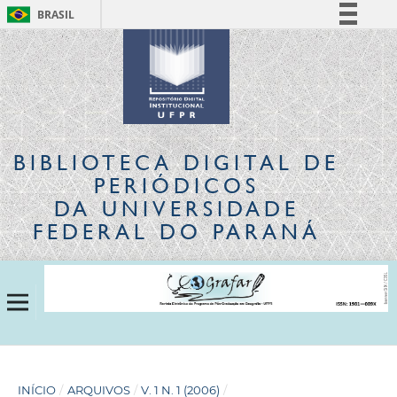
BRASIL
Simplifique!
Comunica BR
Participe
Acesso à informação
Legislação
BIBLIOTECA DIGITAL
DE
Canais
PERIÓDICOS
DA UNIVERSIDADE
FEDERAL DO PARANÁ
INÍCIO
/
ARQUIVOS
/
V. 1 N. 1 (2006)
/