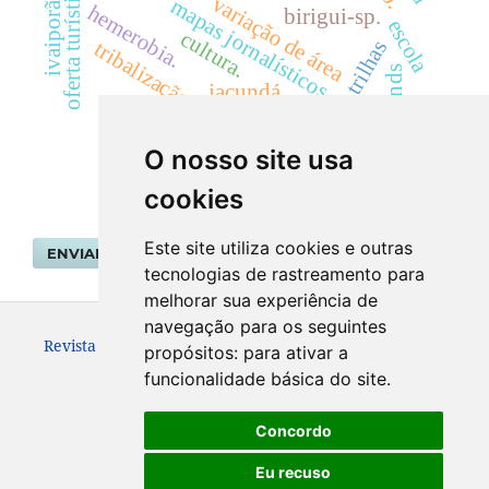
oferta turística
variação de área
mapas jornalísticos
ivaiporã.
hemerobia.
birigui-sp.
escola
cultura.
trilhas
tribalização
wetlands
jacundá.
laudos periciais ambientais
sedimentação
O nosso site usa
cookies
Este site utiliza cookies e outras
ENVIAR SUBMISSÃO
tecnologias de rastreamento para
melhorar sua experiência de
navegação para os seguintes
Revista Geografar ISSN: 1981-089X
propósitos:
para ativar a
funcionalidade básica do site
.
Concordo
Eu recuso