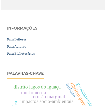
INFORMAÇÕES
Para Leitores
Para Autores
Para Bibliotecários
PALAVRAS-CHAVE
ribeirão preto.
geoeconomia
turismo.
distrito lagos do iguaçu
morfometria
erosão marginal
impactos sócio-ambientais