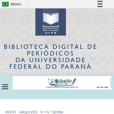
BRASIL
Simplifique!
Comunica BR
Participe
Acesso à informação
Legislação
BIBLIOTECA DIGITAL
DE
Canais
PERIÓDICOS
DA UNIVERSIDADE
FEDERAL DO PARANÁ
INÍCIO
/
ARQUIVOS
/
V. 1 N. 1 (2006)
/