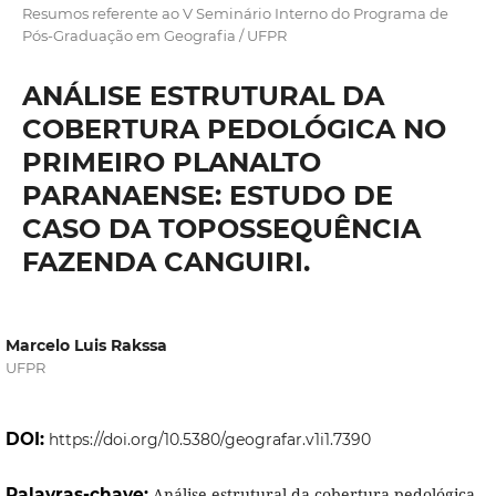
Resumos referente ao V Seminário Interno do Programa de
Pós-Graduação em Geografia / UFPR
ANÁLISE ESTRUTURAL DA
COBERTURA PEDOLÓGICA NO
PRIMEIRO PLANALTO
PARANAENSE: ESTUDO DE
CASO DA TOPOSSEQUÊNCIA
FAZENDA CANGUIRI.
Marcelo Luis Rakssa
UFPR
DOI:
https://doi.org/10.5380/geografar.v1i1.7390
Palavras-chave:
Análise estrutural da cobertura pedológica,