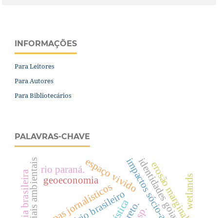
INFORMAÇÕES
Para Leitores
Para Autores
Para Bibliotecários
PALAVRAS-CHAVE
espaço vivido
impactos sócio-ambientais
identidades goianas.
laudos periciais ambientais
erosão marginal
rio paraná.
economia brasileira
wetlands
geoeconomia
mapas jornalísticos
território brasileiro