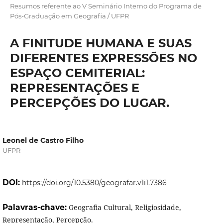
Resumos referente ao V Seminário Interno do Programa de
Pós-Graduação em Geografia / UFPR
A FINITUDE HUMANA E SUAS
DIFERENTES EXPRESSÕES NO
ESPAÇO CEMITERIAL:
REPRESENTAÇÕES E
PERCEPÇÕES DO LUGAR.
Leonel de Castro Filho
UFPR
DOI:
https://doi.org/10.5380/geografar.v1i1.7386
Palavras-chave:
Geografia Cultural, Religiosidade,
Representação, Percepção.