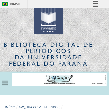
BRASIL
Simplifique!
Comunica BR
Participe
Acesso à informação
Legislação
BIBLIOTECA DIGITAL
DE
Canais
PERIÓDICOS
DA UNIVERSIDADE
FEDERAL DO PARANÁ
INÍCIO
/
ARQUIVOS
/
V. 1 N. 1 (2006)
/