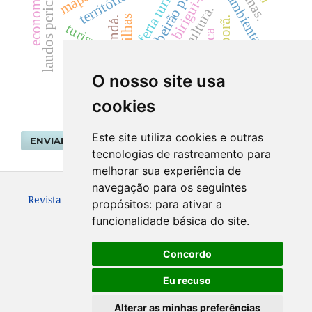
oferta turística
ribeirão preto.
birigui-sp.
cultura.
trilhas
jacundá.
ivaiporã.
turismo.
música
escola
morfometria
O nosso site usa
cookies
Este site utiliza cookies e outras
ENVIAR SUBMISSÃO
tecnologias de rastreamento para
melhorar sua experiência de
navegação para os seguintes
Revista Geografar ISSN: 1981-089X
propósitos:
para ativar a
funcionalidade básica do site
.
Concordo
Eu recuso
Alterar as minhas preferências