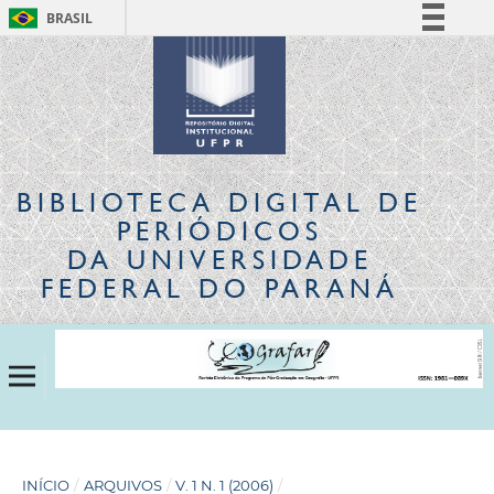
BRASIL
Simplifique!
Comunica BR
Participe
Acesso à informação
Legislação
BIBLIOTECA DIGITAL
DE
Canais
PERIÓDICOS
DA UNIVERSIDADE
FEDERAL DO PARANÁ
INÍCIO
/
ARQUIVOS
/
V. 1 N. 1 (2006)
/