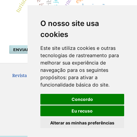
turismo.
jacundá.
modernização
economia brasileira
O nosso site usa
cookies
Este site utiliza cookies e outras
ENVIAR SUBMISSÃO
tecnologias de rastreamento para
melhorar sua experiência de
navegação para os seguintes
Revista Geografar ISSN: 1981-089X
propósitos:
para ativar a
funcionalidade básica do site
.
Concordo
Eu recuso
Alterar as minhas preferências