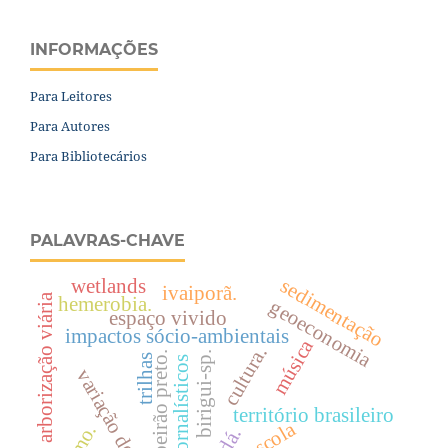
INFORMAÇÕES
Para Leitores
Para Autores
Para Bibliotecários
PALAVRAS-CHAVE
sedimentação
wetlands
ivaiporã.
arborização viária
hemerobia.
geoeconomia
espaço vivido
impactos sócio-ambientais
música
cultura.
birigui-sp.
ribeirão preto.
trilhas
mapas jornalísticos
variação de área
território brasileiro
escola