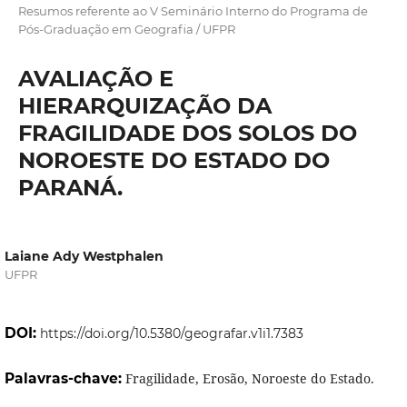
Resumos referente ao V Seminário Interno do Programa de
Pós-Graduação em Geografia / UFPR
AVALIAÇÃO E
HIERARQUIZAÇÃO DA
FRAGILIDADE DOS SOLOS DO
NOROESTE DO ESTADO DO
PARANÁ.
Laiane Ady Westphalen
UFPR
DOI:
https://doi.org/10.5380/geografar.v1i1.7383
Palavras-chave:
Fragilidade, Erosão, Noroeste do Estado.