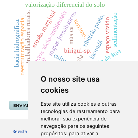
valorização diferencial do solo
erosão marginal
impactos sócio-ambientais
mapas jornalísticos
trabalhadores rurais.
ribeirão preto.
sedimentação
reestruturação espacial
espaço vivido
turismo.
bacia hidrográfica.
música
jacundá.
birigui-sp.
variação de área
cultura.
escola
trilhas
O nosso site usa
cookies
Este site utiliza cookies e outras
ENVIAR SUBMISSÃO
tecnologias de rastreamento para
melhorar sua experiência de
navegação para os seguintes
Revista Geografar ISSN: 1981-089X
propósitos:
para ativar a