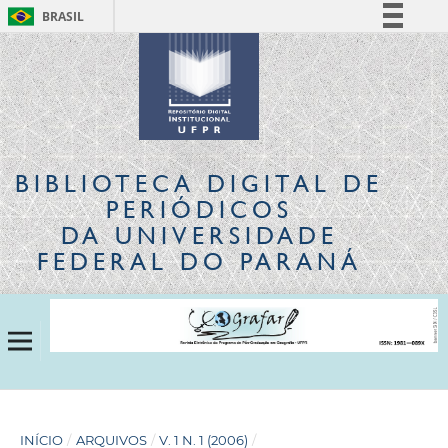
BRASIL
Simplifique!
Comunica BR
Participe
Acesso à informação
Legislação
BIBLIOTECA DIGITAL
DE
Canais
PERIÓDICOS
DA UNIVERSIDADE
FEDERAL DO PARANÁ
INÍCIO
/
ARQUIVOS
/
V. 1 N. 1 (2006)
/