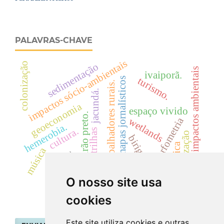
PALAVRAS-CHAVE
impactos sócio-ambientais
colonização
sedimentação
impactos ambientais
ivaiporã.
turismo.
mapas jornalísticos
trabalhadores rurais.
jacundá.
geoeconomia
espaço vivido
ribeirão preto.
morfometria
wetlands
hemerobia.
cultura.
trilhas
tribalização
birigui-sp.
dinâmica
música
escola
O nosso site usa
cookies
Este site utiliza cookies e outras