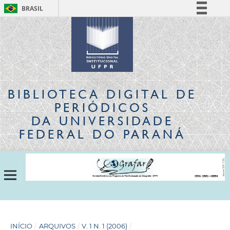
BRASIL
Simplifique!
Comunica BR
Participe
Acesso à informação
Legislação
BIBLIOTECA DIGITAL
DE
Canais
PERIÓDICOS
DA UNIVERSIDADE
FEDERAL DO PARANÁ
INÍCIO
/
ARQUIVOS
/
V. 1 N. 1 (2006)
/