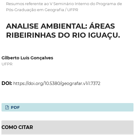
Resumos referente ao V Seminário Interno do Programa de
Pós-Graduação em Geografia / UFPR
ANALISE AMBIENTAL: ÁREAS
RIBEIRINHAS DO RIO IGUAÇU.
Gilberto Luís Gonçalves
UFPR
DOI:
https://doi.org/10.5380/geografar.v1i1.7372
PDF
COMO CITAR